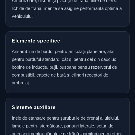
Amortizoare, discuri și plăcuțe de frână, filtre de ulei și
lichide de frână, menite să asigure performanța optimă a
vehiculului.
Elemente specifice
Ansambluri de burduf pentru articulații planetare, atât
pentru burduful standard, cât și pentru cel din cauciuc,
bobine de inducție, bujii, busoane pentru rezervorul de
combustibil, capete de bară și cilindri receptori de
ambreiaj.
Sisteme auxiliare
Inele de etanșare pentru șuruburile de drenaj al uleiului,
lamele pentru ștergătoare, panouri laterale, seturi de
accesorii pentru plăcuțele de frână, garnituri pentru etrier