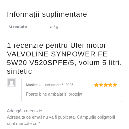
Informații suplimentare
Greutate
5 kg
1 recenzie pentru
Ulei motor
VALVOLINE SYNPOWER FE
5W20 V520SPFE/5, volum 5 litri,
sintetic
Monica L.
–
octombrie 5, 2025
Evaluat la
Foarte bine ambalat și protejat
5
din 5
Adaugă o recenzie
Adresa ta de email nu va fi publicată.
Câmpurile obligatorii
sunt marcate cu
*