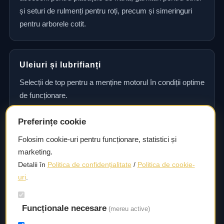
și seturi de rulmenți pentru roți, precum și simeringuri
pentru arborele cotit.
Uleiuri și lubrifianți
Selecții de top pentru a menține motorul în condiții optime
de funcționare.
Preferințe cookie
Consultanță și asistență tehnică
Folosim cookie-uri pentru funcționare, statistici și
marketing.
Consultanță și asistență tehnică pentru alegerea pieselor
Detalii în
Politica de confidențialitate
/
Politica de cookie-
potrivite și efectuarea reparațiilor sau întreținerii corecte.
uri
.
Livrare rapidă
Funcționale necesare
(mereu active)