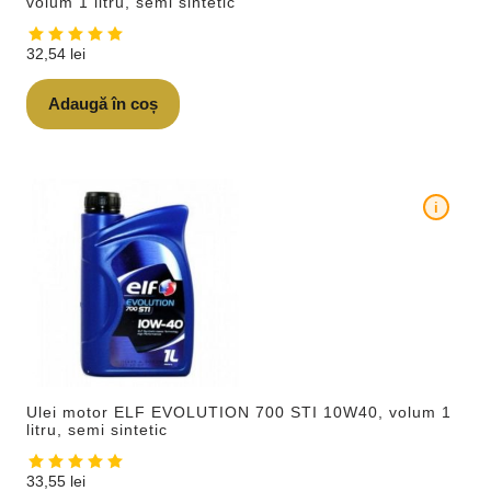
volum 1 litru, semi sintetic
32,54
lei
Adaugă în coș
i
Ulei motor ELF EVOLUTION 700 STI 10W40, volum 1
litru, semi sintetic
33,55
lei