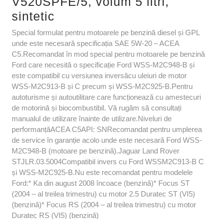
V520SPFE/5, volum 5 litri,
sintetic
Special formulat pentru motoarele pe benzină diesel și GPL
unde este necesară specificația SAE 5W-20 – ACEA
C5.Recomandat în mod special pentru motoarele pe benzină
Ford care necesită o specificație Ford WSS-M2C948-B și
este compatibil cu versiunea inversăcu uleiuri de motor
WSS-M2C913-B și C precum și WSS-M2C925-B.Pentru
autoturisme și autoutilitare care funcționează cu amestecuri
de motorină și biocombustibil. Vă rugăm să consultați
manualul de utilizare înainte de utilizare.Niveluri de
performanțăACEA C5API: SNRecomandat pentru umplerea
de service în garanție acolo unde este necesară Ford WSS-
M2C948-B (motoare pe benzină).Jaguar Land Rover
STJLR.03.5004Compatibil invers cu Ford WSSM2C913-B C
și WSS-M2C925-B.Nu este recomandat pentru modelele
Ford:* Ka din august 2008 încoace (benzină)* Focus ST
(2004 – al treilea trimestru) cu motor 2.5 Duratec ST (VI5)
(benzină)* Focus RS (2004 – al treilea trimestru) cu motor
Duratec RS (VI5) (benzină)