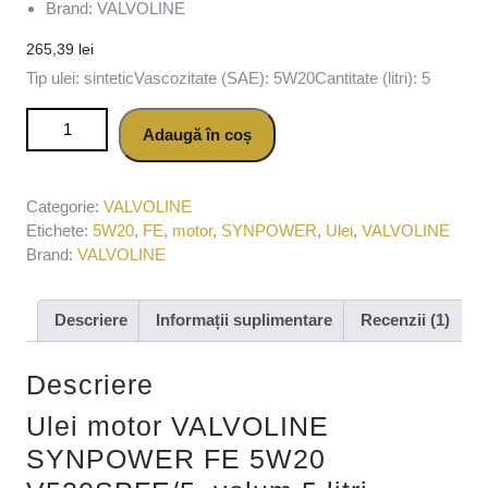
Brand: VALVOLINE
265,39
lei
Tip ulei: sinteticVascozitate (SAE): 5W20Cantitate (litri): 5
Cantitate Ulei motor VALVOLINE SYNPOWER FE 5W20
Adaugă în coș
V520SPFE/5, volum 5 litri, sintetic
Categorie:
VALVOLINE
Etichete:
5W20
,
FE
,
motor
,
SYNPOWER
,
Ulei
,
VALVOLINE
Brand:
VALVOLINE
Descriere
Informații suplimentare
Recenzii (1)
Descriere
Ulei motor VALVOLINE
SYNPOWER FE 5W20