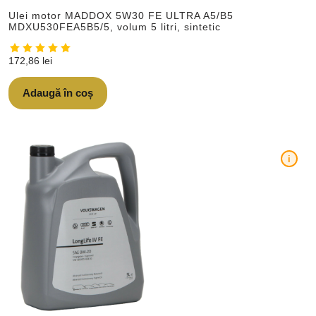
Ulei motor MADDOX 5W30 FE ULTRA A5/B5
MDXU530FEA5B5/5, volum 5 litri, sintetic
172,86
lei
Adaugă în coș
i