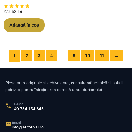
273,52
lei
Adaugă în coș
1
2
3
4
…
9
10
11
→
Piese auto originale și echivalente, consultanță tehnică și soluții
potrivite pentru întreținerea corectă a autoturismului.
Telefon
+40 734 154 845
Email
info@autorival.ro