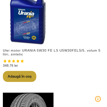
Ulei motor URANIA 5W30 FE LS U5W30FELS/5, volum 5
litri, sintetic
348,76
lei
Adaugă în coș
i