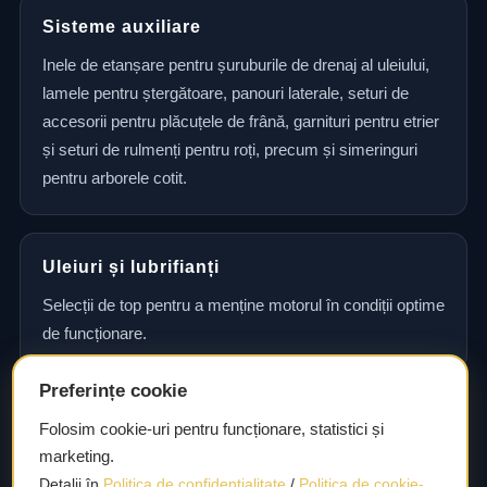
Sisteme auxiliare
Inele de etanșare pentru șuruburile de drenaj al uleiului,
lamele pentru ștergătoare, panouri laterale, seturi de
accesorii pentru plăcuțele de frână, garnituri pentru etrier
și seturi de rulmenți pentru roți, precum și simeringuri
pentru arborele cotit.
Uleiuri și lubrifianți
Selecții de top pentru a menține motorul în condiții optime
de funcționare.
Preferințe cookie
Consultanță și asistență tehnică
Folosim cookie-uri pentru funcționare, statistici și
marketing.
Consultanță și asistență tehnică pentru alegerea pieselor
Detalii în
Politica de confidențialitate
/
Politica de cookie-