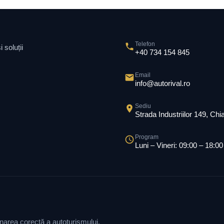
Telefon
 soluții
+40 734 154 845
Email
info@autorival.ro
Sediu
Strada Industriilor 149, Ch
Program
Luni – Vineri: 09:00 – 18:00
ionarea corectă a autoturismului.