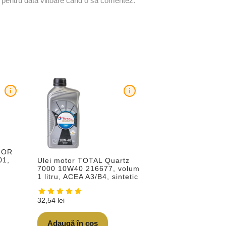
r pentru data viitoare când o să comentez.
i
i
IOR
01,
Ulei motor TOTAL Quartz
7000 10W40 216677, volum
1 litru, ACEA A3/B4, sintetic
32,54
lei
Adaugă în coș