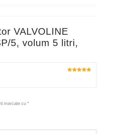
otor VALVOLINE
, volum 5 litri,
Evaluat la
5
din 5
unt marcate cu
*