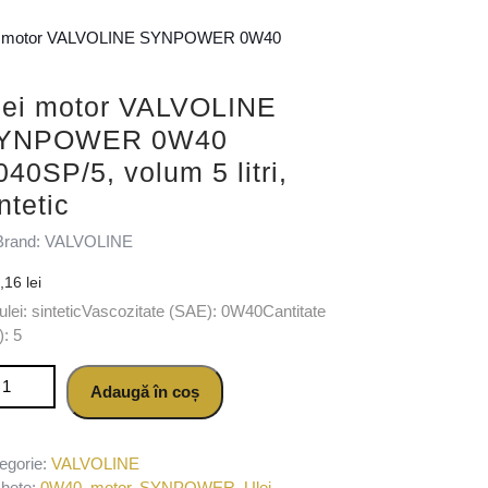
ei motor VALVOLINE SYNPOWER 0W40
lei motor VALVOLINE
YNPOWER 0W40
040SP/5, volum 5 litri,
ntetic
Brand: VALVOLINE
2,16
lei
 ulei: sinteticVascozitate (SAE): 0W40Cantitate
i): 5
titate Ulei motor VALVOLINE SYNPOWER 0W40 V040SP/5, volum 5 lit
Adaugă în coș
egorie:
VALVOLINE
chete:
0W40
,
motor
,
SYNPOWER
,
Ulei
,