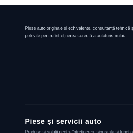
Piese auto originale și echivalente, consultanță tehnică și
potrivite pentru întreținerea corectă a autoturismului.
Piese și servicii auto
Produse și soluții pentru întreținerea, siguranța și funcț