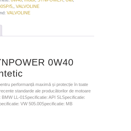
0SP/5,
,
VALVOLINE
nd:
VALVOLINE
 SYNPOWER 0W40
ntetic
pentru performanță maximă și protecție în toate
i recente standarde ale producătorilor de motoare
e: BMW LL-01Specificatie: API SLSpecificatie:
ecificatie: VW 505.00Specificatie: MB