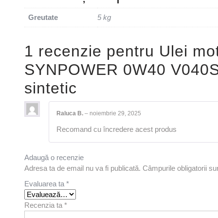
Greutate
5 kg
1 recenzie pentru
Ulei m
SYNPOWER 0W40 V040SP/5
sintetic
Raluca B.
–
noiembrie 29, 2025
Recomand cu încredere acest produs
Adaugă o recenzie
Adresa ta de email nu va fi publicată.
Câmpurile obligatorii s
Evaluarea ta
*
Recenzia ta
*