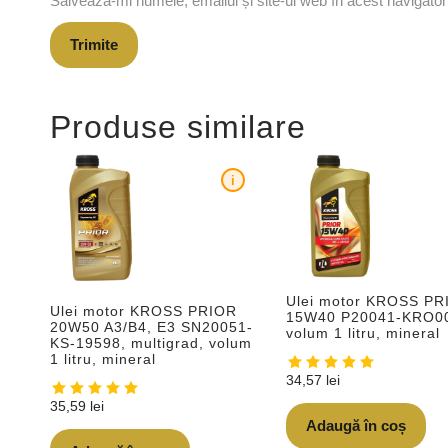
Salvează-mi numele, emailul și site-ul web în acest navigato
Produse similare
i
Ulei motor KROSS PR
Ulei motor KROSS PRIOR
15W40 P20041-KRO0
20W50 A3/B4, E3 SN20051-
volum 1 litru, mineral
KS-19598, multigrad, volum
1 litru, mineral
34,57
lei
35,59
lei
Adaugă în coș