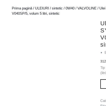
Prima pagină
/
ULEIURI
/
sintetic
/
0W40
/
VALVOLINE
/ Ul
V040SP/5, volum 5 litri, sintetic
U
S
V
si
31
Tip
(litr
Can
Cat
Eti