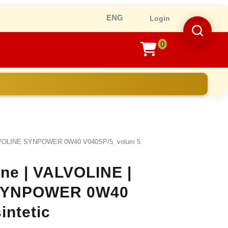
Ro
Login
0
shopping
cart
LVOLINE SYNPOWER 0W40 V040SP/5, volum 5
ine | VALVOLINE |
 SYNPOWER 0W40
intetic