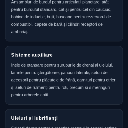
Ansambluri de burduf pentru articulații planetare, atât
pentru burduful standard, cât și pentru cel din cauciuc,
bobine de inducție, bujii, busoane pentru rezervorul de
combustibil, capete de bară și cilindri receptori de
ambreiaj.
Sisteme auxiliare
Inele de etanșare pentru șuruburile de drenaj al uleiului,
lamele pentru ștergătoare, panouri laterale, seturi de
accesorii pentru plăcuțele de frână, garnituri pentru etrier
și seturi de rulmenți pentru roți, precum și simeringuri
pentru arborele cotit.
Uleiuri și lubrifianți