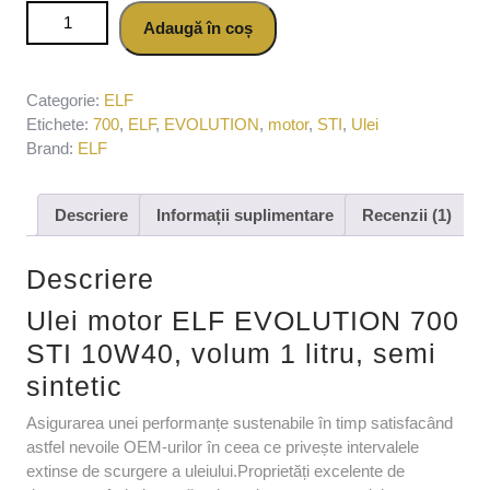
Cantitate Ulei motor ELF EVOLUTION 700 STI 10W40,
Adaugă în coș
volum 1 litru, semi sintetic
Categorie:
ELF
Etichete:
700
,
ELF
,
EVOLUTION
,
motor
,
STI
,
Ulei
Brand:
ELF
Descriere
Informații suplimentare
Recenzii (1)
Descriere
Ulei motor ELF EVOLUTION 700
STI 10W40, volum 1 litru, semi
sintetic
Asigurarea unei performanțe sustenabile în timp satisfacând
astfel nevoile OEM-urilor în ceea ce privește intervalele
extinse de scurgere a uleiului.Proprietăți excelente de