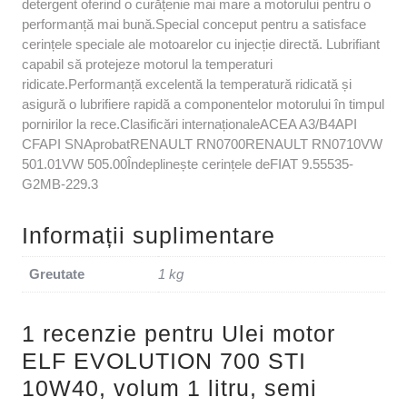
detergent oferind o curățenie mai mare a motorului pentru o
performanță mai bună.Special conceput pentru a satisface
cerințele speciale ale motoarelor cu injecție directă. Lubrifiant
capabil să protejeze motorul la temperaturi
ridicate.Performanță excelentă la temperatură ridicată și
asigură o lubrifiere rapidă a componentelor motorului în timpul
pornirilor la rece.Clasificări internaționaleACEA A3/B4API
CFAPI SNAprobatRENAULT RN0700RENAULT RN0710VW
501.01VW 505.00Îndeplinește cerințele deFIAT 9.55535-
G2MB-229.3
Informații suplimentare
Greutate
1 kg
1 recenzie pentru
Ulei motor
ELF EVOLUTION 700 STI
10W40, volum 1 litru, semi