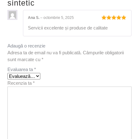
sintetic
Ana S.
–
octombrie 5, 2025
Evaluat la
Servicii excelente și produse de calitate
5
din 5
Adaugă o recenzie
Adresa ta de email nu va fi publicată.
Câmpurile obligatorii
sunt marcate cu
*
Evaluarea ta
*
Recenzia ta
*