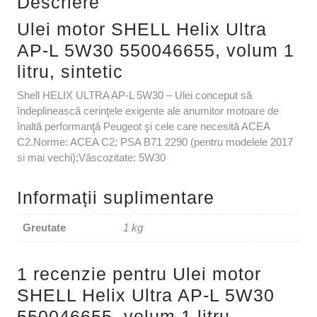
Descriere
Ulei motor SHELL Helix Ultra
AP-L 5W30 550046655, volum 1
litru, sintetic
Shell HELIX ULTRA AP-L 5W30 – Ulei conceput să
îndeplinească cerinţele exigente ale anumitor motoare de
înaltă performanţă Peugeot şi cele care necesită ACEA
C2.Norme: ACEA C2; PSA B71 2290 (pentru modelele 2017
si mai vechi);Vâscozitate: 5W30
Informații suplimentare
Greutate
1 kg
1 recenzie pentru
Ulei motor
SHELL Helix Ultra AP-L 5W30
550046655, volum 1 litru,