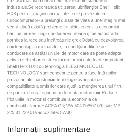
cu 40% mai bună decât cele mai recente standarde
industriale.Se recomandă utilizarea lubrifianţilor Shell Helix
HX8 pentru:- maşini noi mai ales cele prevăzute cu
turbocompresor- a prelungi durata de viață a unei maşini mai
vechi- dacă există probleme cu uleiul curent- a economisi
bani pe termen lung- conducerea urbană şi pe autostradă
pornirea la rece sau încărcăturile greleOdată cu dezvoltarea
noii tehnologii a motoarelor şi a condițiilor dificile de
conducere de astăzi un ulei de motor care se poate adapta
activ la schimbarea stresului motorului este foarte important.
Shell Helix HX8 cu tehnologia FLEXI MOLECULE
TECHNOLOGY sunt concepute pentru a face față noilor
provocări ale industriei.■ Tehnologie avansată de
compatibilitate a emisiilor care ajută la menţinerea unui filtru
de particule curat sporind performaţa motorului■ Reduce
fricţiunile în motor şi contribuie la economia de
combustibilNorme: ACEA C3; VW 504 00/507 00; aviz MB
229 31 229 51Vâscozitate: 5W30
Informații suplimentare