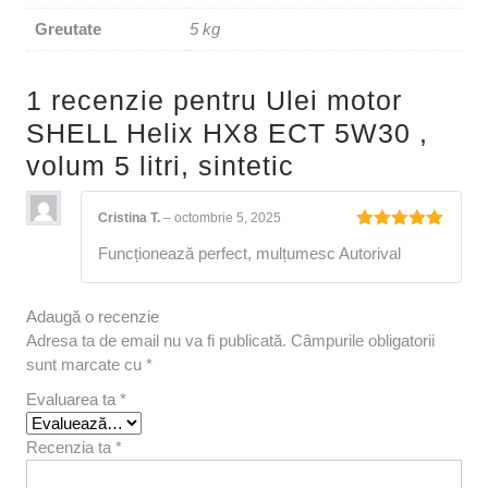
Greutate
5 kg
1 recenzie pentru
Ulei motor
SHELL Helix HX8 ECT 5W30 ,
volum 5 litri, sintetic
Cristina T.
–
octombrie 5, 2025
Evaluat la
Funcționează perfect, mulțumesc Autorival
5
din 5
Adaugă o recenzie
Adresa ta de email nu va fi publicată.
Câmpurile obligatorii
sunt marcate cu
*
Evaluarea ta
*
Recenzia ta
*