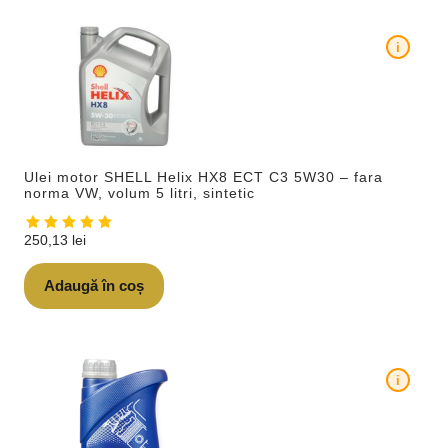
i
Ulei motor SHELL Helix HX8 ECT C3 5W30 – fara
norma VW, volum 5 litri, sintetic
250,13
lei
Adaugă în coș
i