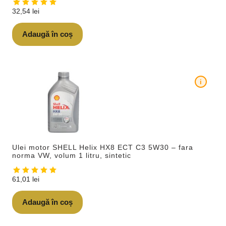
32,54
lei
Adaugă în coș
i
Ulei motor SHELL Helix HX8 ECT C3 5W30 – fara
norma VW, volum 1 litru, sintetic
61,01
lei
Adaugă în coș