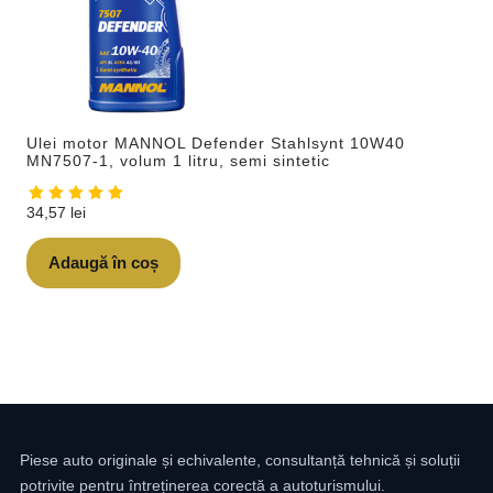
Ulei motor MANNOL Defender Stahlsynt 10W40
MN7507-1, volum 1 litru, semi sintetic
34,57
lei
Adaugă în coș
Piese auto originale și echivalente, consultanță tehnică și soluții
potrivite pentru întreținerea corectă a autoturismului.