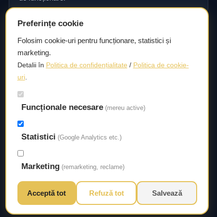
Preferințe cookie
Consultanță și asistență tehnică
Folosim cookie-uri pentru funcționare, statistici și
marketing.
Consultanță și asistență tehnică pentru alegerea pieselor
Detalii în
Politica de confidențialitate
/
Politica de cookie-
potrivite și efectuarea reparațiilor sau întreținerii corecte.
uri
.
Livrare rapidă
Funcționale necesare
(mereu active)
Asigurăm un timp de livrare scurt, astfel încât să aveți
acces la piesele necesare fără întârzieri.
Statistici
(Google Analytics etc.)
Marketing
(remarketing, reclame)
Acceptă tot
Refuză tot
Salvează
© 2026 Autorival. Toate drepturile rezervate.