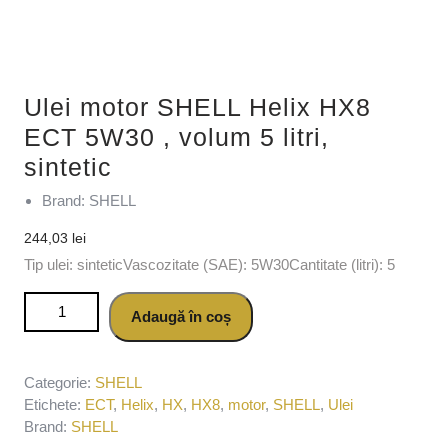
Ulei motor SHELL Helix HX8
ECT 5W30 , volum 5 litri,
sintetic
Brand: SHELL
244,03
lei
Tip ulei: sinteticVascozitate (SAE): 5W30Cantitate (litri): 5
Cantitate Ulei motor SHELL Helix HX8 ECT 5W30 , volum 5
Adaugă în coș
litri, sintetic
Categorie:
SHELL
Etichete:
ECT
,
Helix
,
HX
,
HX8
,
motor
,
SHELL
,
Ulei
Brand:
SHELL