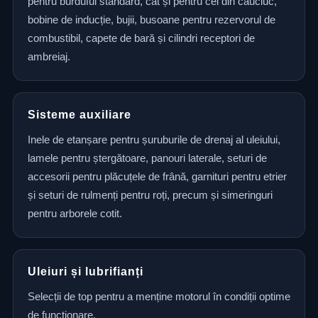
pentru burduful standard, cât și pentru cel din cauciuc,
bobine de inducție, bujii, busoane pentru rezervorul de
combustibil, capete de bară și cilindri receptori de
ambreiaj.
Sisteme auxiliare
Inele de etanșare pentru șuruburile de drenaj al uleiului,
lamele pentru ștergătoare, panouri laterale, seturi de
accesorii pentru plăcuțele de frână, garnituri pentru etrier
și seturi de rulmenți pentru roți, precum și simeringuri
pentru arborele cotit.
Uleiuri și lubrifianți
Selecții de top pentru a menține motorul în condiții optime
de funcționare.