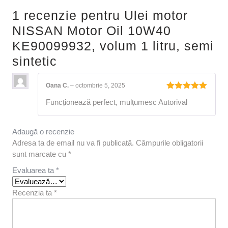
1 recenzie pentru
Ulei motor
NISSAN Motor Oil 10W40
KE90099932, volum 1 litru, semi
sintetic
Oana C.
–
octombrie 5, 2025
Evaluat la
Funcționează perfect, mulțumesc Autorival
5
din 5
Adaugă o recenzie
Adresa ta de email nu va fi publicată.
Câmpurile obligatorii
sunt marcate cu
*
Evaluarea ta
*
Recenzia ta
*