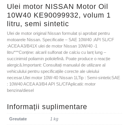
Ulei motor NISSAN Motor Oil
10W40 KE90099932, volum 1
litru, semi sintetic
Ulei de motor original Nissan formulat și aprobat pentru
motoarele Nissan. Specificatie – SAE 10W40 :API SL/CF
:ACEA A3/B41X ulei de motor Nissan 10W/40 -1
litru***Conține: alcaril sulfonat de calciu cu lanț lung –
succinimid poliamin poliolefină. Poate produce o reacție
alergică.Important: Consultați manualul de utilizare al
vehiculului pentru specificațiile corecte ale uleiului
necesar.Ulei motor 10W-40 Nissan 1LTip : Semi-sinteticSAE
: 10W40 ACEA A3/B4 API SL/CFAplicatii: motor
benzina/diesel
Informații suplimentare
Greutate
1 kg