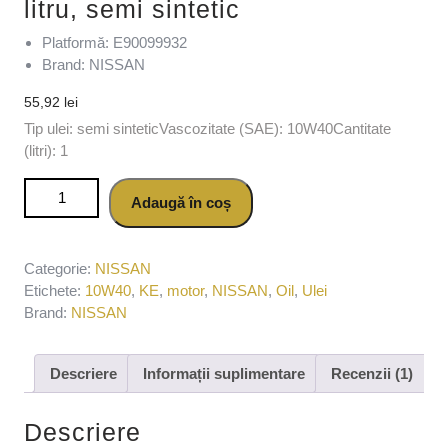
litru, semi sintetic
Platformă: E90099932
Brand: NISSAN
55,92
lei
Tip ulei: semi sinteticVascozitate (SAE): 10W40Cantitate
(litri): 1
Cantitate Ulei motor NISSAN Motor Oil 10W40 KE90099932,
Adaugă în coș
volum 1 litru, semi sintetic
Categorie:
NISSAN
Etichete:
10W40
,
KE
,
motor
,
NISSAN
,
Oil
,
Ulei
Brand:
NISSAN
Descriere
Informații suplimentare
Recenzii (1)
Descriere