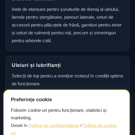
Inele de etanșare pentru șuruburile de drenaj al uleiului,
lamele pentru ștergătoare, panouri laterale, seturi de
accesorii pentru plăcuțele de frână, garnituri pentru etrier
și seturi de rulmenți pentru roți, precum și simeringuri
pentru arborele cotit.
Uleiuri și lubrifianți
Selecții de top pentru a menține motorul în condiții optime
de funcționare.
Preferințe cookie
Consultanță și asistență tehnică
Folosim cookie-uri pentru funcționare, statistici și
marketing.
Consultanță și asistență tehnică pentru alegerea pieselor
Detalii în
Politica de confidențialitate
/
Politica de cookie-
potrivite și efectuarea reparațiilor sau întreținerii corecte.
uri
.