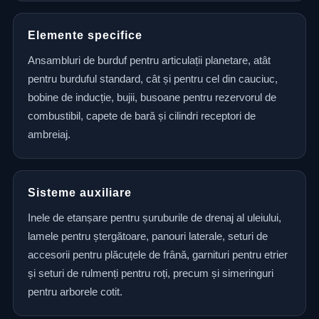
Elemente specifice
Ansambluri de burduf pentru articulații planetare, atât
pentru burduful standard, cât și pentru cel din cauciuc,
bobine de inducție, bujii, busoane pentru rezervorul de
combustibil, capete de bară și cilindri receptori de
ambreiaj.
Sisteme auxiliare
Inele de etanșare pentru șuruburile de drenaj al uleiului,
lamele pentru ștergătoare, panouri laterale, seturi de
accesorii pentru plăcuțele de frână, garnituri pentru etrier
și seturi de rulmenți pentru roți, precum și simeringuri
pentru arborele cotit.