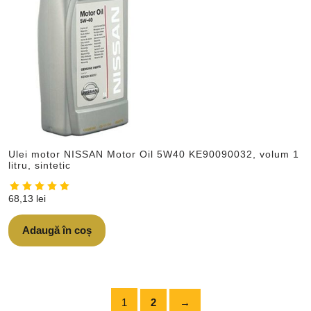
Ulei motor NISSAN Motor Oil 5W40 KE90090032, volum 1
litru, sintetic
68,13
lei
Adaugă în coș
1
2
→