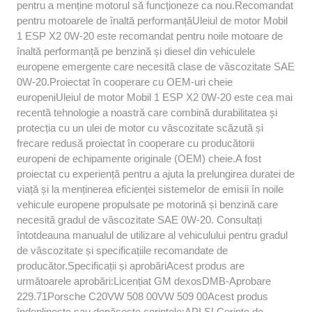
pentru a menține motorul să funcționeze ca nou.Recomandat
pentru motoarele de înaltă performanțăUleiul de motor Mobil
1 ESP X2 0W-20 este recomandat pentru noile motoare de
înaltă performanță pe benzină și diesel din vehiculele
europene emergente care necesită clase de vâscozitate SAE
0W-20.Proiectat în cooperare cu OEM-uri cheie
europeniUleiul de motor Mobil 1 ESP X2 0W-20 este cea mai
recentă tehnologie a noastră care combină durabilitatea și
protecția cu un ulei de motor cu vâscozitate scăzută și
frecare redusă proiectat în cooperare cu producătorii
europeni de echipamente originale (OEM) cheie.A fost
proiectat cu experiență pentru a ajuta la prelungirea duratei de
viață și la menținerea eficienței sistemelor de emisii în noile
vehicule europene propulsate pe motorină și benzină care
necesită gradul de vâscozitate SAE 0W-20. Consultați
întotdeauna manualul de utilizare al vehiculului pentru gradul
de vâscozitate și specificațiile recomandate de
producător.Specificații și aprobăriAcest produs are
următoarele aprobări:Licențiat GM dexosDMB-Aprobare
229.71Porsche C20VW 508 00VW 509 00Acest produs
îndeplinește sau depășește cerințele:API SLCerințe de