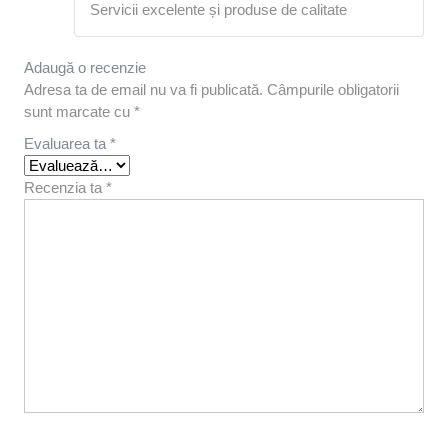
Servicii excelente și produse de calitate
5
din 5
Adaugă o recenzie
Adresa ta de email nu va fi publicată.
Câmpurile obligatorii
sunt marcate cu
*
Evaluarea ta
*
Recenzia ta
*