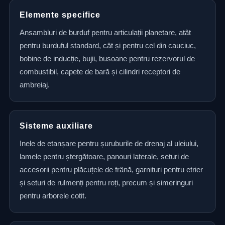
Elemente specifice
Ansambluri de burduf pentru articulații planetare, atât
pentru burduful standard, cât și pentru cel din cauciuc,
bobine de inducție, bujii, busoane pentru rezervorul de
combustibil, capete de bară și cilindri receptori de
ambreiaj.
Sisteme auxiliare
Inele de etanșare pentru șuruburile de drenaj al uleiului,
lamele pentru ștergătoare, panouri laterale, seturi de
accesorii pentru plăcuțele de frână, garnituri pentru etrier
și seturi de rulmenți pentru roți, precum și simeringuri
pentru arborele cotit.