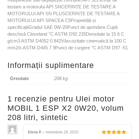
testare a motorului API SNCERINȚE DE TESTARE A
MOTORULUI API SN PLUSCERINȚE DE TESTARE A
MOTORULUI API SPACEA C5Proprietăți și
specificațiiGradul SAE 0W-20Punct de aprindere Cupă
deschisă Cleveland °C ASTM D92 235Densitate la 15 6 C
g/cm3 ASTM D4052 0 842Vâscozitate cinematică la 100 C
mm2/s ASTM D445 7 9Punct de curgere °C ASTM D97 -51
Informații suplimentare
Greutate
208 kg
1 recenzie pentru
Ulei motor
MOBIL 1 ESP X2 0W20, volum
208 litri, sintetic
Elena P.
–
noiembrie 29, 2025
Evaluat la