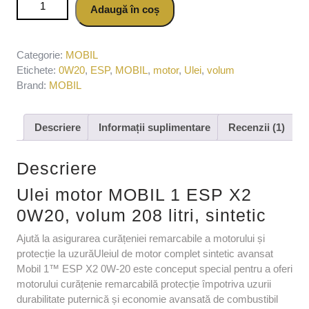
Adaugă în coș
sintetic
Categorie:
MOBIL
Etichete:
0W20
,
ESP
,
MOBIL
,
motor
,
Ulei
,
volum
Brand:
MOBIL
Descriere
Informații suplimentare
Recenzii (1)
Descriere
Ulei motor MOBIL 1 ESP X2
0W20, volum 208 litri, sintetic
Ajută la asigurarea curățeniei remarcabile a motorului și
protecție la uzurăUleiul de motor complet sintetic avansat
Mobil 1™ ESP X2 0W-20 este conceput special pentru a oferi
motorului curățenie remarcabilă protecție împotriva uzurii
durabilitate puternică și economie avansată de combustibil