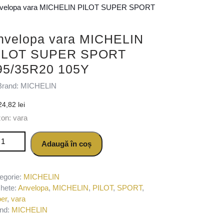
nvelopa vara MICHELIN PILOT SUPER SPORT
nvelopa vara MICHELIN
ILOT SUPER SPORT
95/35R20 105Y
Brand: MICHELIN
24,82
lei
on: vara
titate Anvelopa vara MICHELIN PILOT SUPER SPORT 295/35R20 
Adaugă în coș
egorie:
MICHELIN
chete:
Anvelopa
,
MICHELIN
,
PILOT
,
SPORT
,
er
,
vara
nd:
MICHELIN