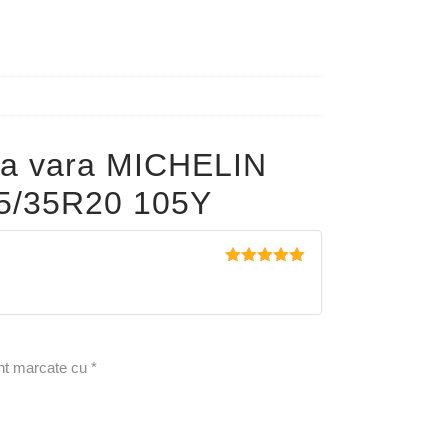
pa vara MICHELIN
5/35R20 105Y
Evaluat la
5
din 5
unt marcate cu
*