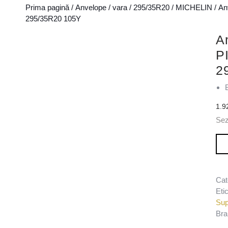
Prima pagină
/
Anvelope
/
vara
/
295/35R20
/
MICHELIN
/ A
295/35R20 105Y
A
P
2
1.9
Sez
Can
Cat
Eti
Sup
Bra