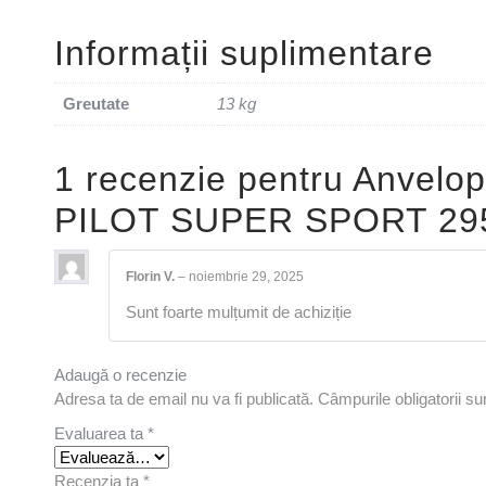
Informații suplimentare
Greutate
13 kg
1 recenzie pentru
Anvelo
PILOT SUPER SPORT 29
Florin V.
–
noiembrie 29, 2025
Sunt foarte mulțumit de achiziție
Adaugă o recenzie
Adresa ta de email nu va fi publicată.
Câmpurile obligatorii s
Evaluarea ta
*
Recenzia ta
*