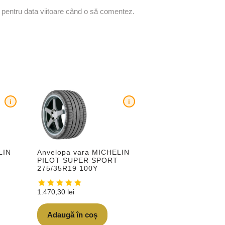
r pentru data viitoare când o să comentez.
i
i
LIN
Anvelopa vara MICHELIN
PILOT SUPER SPORT
275/35R19 100Y
1.470,30
lei
Adaugă în coș