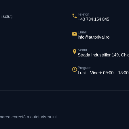
Telefon
 soluții
+40 734 154 845
Email
info@autorival.ro
Sediu
Strada Industriilor 149, Ch
Program
Luni – Vineri: 09:00 – 18:00
ionarea corectă a autoturismului.