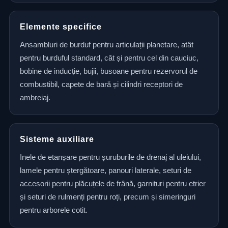
Elemente specifice
Ansambluri de burduf pentru articulații planetare, atât
pentru burduful standard, cât și pentru cel din cauciuc,
bobine de inducție, bujii, busoane pentru rezervorul de
combustibil, capete de bară și cilindri receptori de
ambreiaj.
Sisteme auxiliare
Inele de etanșare pentru șuruburile de drenaj al uleiului,
lamele pentru ștergătoare, panouri laterale, seturi de
accesorii pentru plăcuțele de frână, garnituri pentru etrier
și seturi de rulmenți pentru roți, precum și simeringuri
pentru arborele cotit.