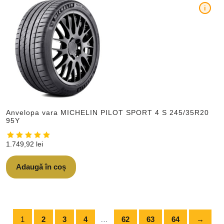
i
Anvelopa vara MICHELIN PILOT SPORT 4 S 245/35R20
95Y
1.749,92
lei
Adaugă în coș
1
2
3
4
…
62
63
64
→