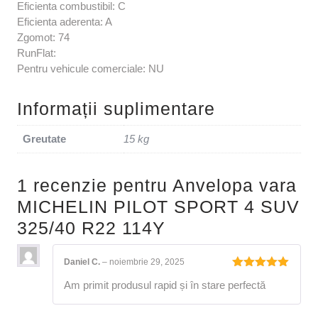
Eficienta combustibil: C
Eficienta aderenta: A
Zgomot: 74
RunFlat:
Pentru vehicule comerciale: NU
Informații suplimentare
Greutate
15 kg
1 recenzie pentru
Anvelopa vara
MICHELIN PILOT SPORT 4 SUV
325/40 R22 114Y
Daniel C.
–
noiembrie 29, 2025
Evaluat la
Am primit produsul rapid și în stare perfectă
5
din 5