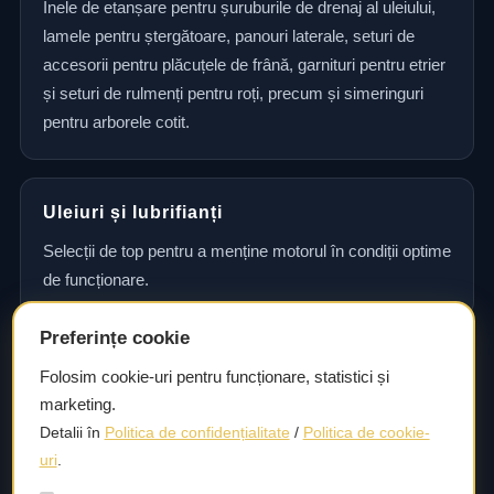
Inele de etanșare pentru șuruburile de drenaj al uleiului,
lamele pentru ștergătoare, panouri laterale, seturi de
accesorii pentru plăcuțele de frână, garnituri pentru etrier
și seturi de rulmenți pentru roți, precum și simeringuri
pentru arborele cotit.
Uleiuri și lubrifianți
Selecții de top pentru a menține motorul în condiții optime
de funcționare.
Preferințe cookie
Consultanță și asistență tehnică
Folosim cookie-uri pentru funcționare, statistici și
marketing.
Consultanță și asistență tehnică pentru alegerea pieselor
Detalii în
Politica de confidențialitate
/
Politica de cookie-
potrivite și efectuarea reparațiilor sau întreținerii corecte.
uri
.