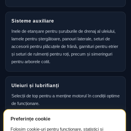
Sisteme auxiliare
Inele de etanșare pentru șuruburile de drenaj al uleiului,
lamele pentru ștergătoare, panouri laterale, seturi de
accesorii pentru plăcuțele de frână, garnituri pentru etrier
și seturi de rulmenți pentru roți, precum și simeringuri
pentru arborele cotit.
Uleiuri și lubrifianți
Selecții de top pentru a menține motorul în condiții optime
de funcționare.
Preferințe cookie
Consultanță și asistență tehnică
Folosim cookie-uri pentru funcționare, statistici și