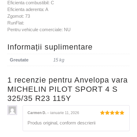
Eficienta combustibil: C
Eficienta aderenta: A
Zgomot: 73
RunFlat:
Pentru vehicule comerciale: NU
Informații suplimentare
Greutate
15 kg
1 recenzie pentru
Anvelopa vara
MICHELIN PILOT SPORT 4 S
325/35 R23 115Y
Carmen D.
–
ianuarie 11, 2026
Evaluat la
Produs original, conform descrierii
5
din 5