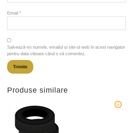
Email
*
Salvează-mi numele, emailul și site-ul web în acest navigator
pentru data viitoare când o să comentez.
Produse similare
i