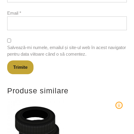
Email
*
Salvează-mi numele, emailul și site-ul web în acest navigator
pentru data viitoare când o să comentez.
Produse similare
i