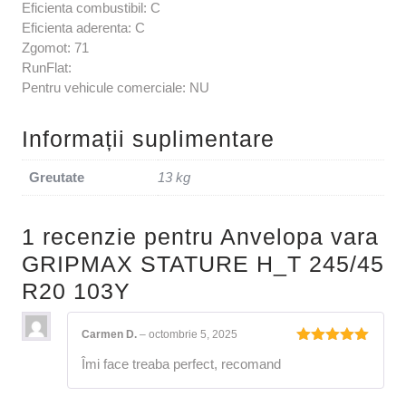
Eficienta combustibil: C
Eficienta aderenta: C
Zgomot: 71
RunFlat:
Pentru vehicule comerciale: NU
Informații suplimentare
Greutate
13 kg
1 recenzie pentru
Anvelopa vara
GRIPMAX STATURE H_T 245/45
R20 103Y
Carmen D.
–
octombrie 5, 2025
Evaluat la
Îmi face treaba perfect, recomand
5
din 5