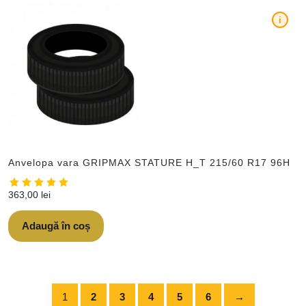
i
Anvelopa vara GRIPMAX STATURE H_T 215/60 R17 96H
363,00
lei
Adaugă în coș
1
2
3
4
5
6
→