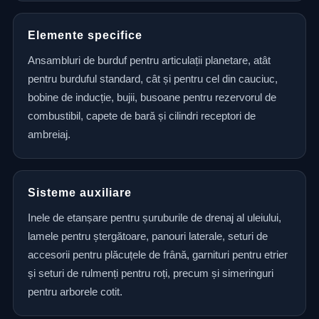
Elemente specifice
Ansambluri de burduf pentru articulații planetare, atât
pentru burduful standard, cât și pentru cel din cauciuc,
bobine de inducție, bujii, busoane pentru rezervorul de
combustibil, capete de bară și cilindri receptori de
ambreiaj.
Sisteme auxiliare
Inele de etanșare pentru șuruburile de drenaj al uleiului,
lamele pentru ștergătoare, panouri laterale, seturi de
accesorii pentru plăcuțele de frână, garnituri pentru etrier
și seturi de rulmenți pentru roți, precum și simeringuri
pentru arborele cotit.