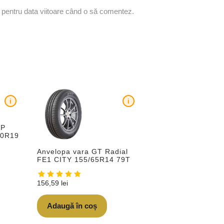
r pentru data viitoare când o să comentez.
i
i
OP
70R19
Anvelopa vara GT Radial
FE1 CITY 155/65R14 79T
156,59
lei
Adaugă în coș