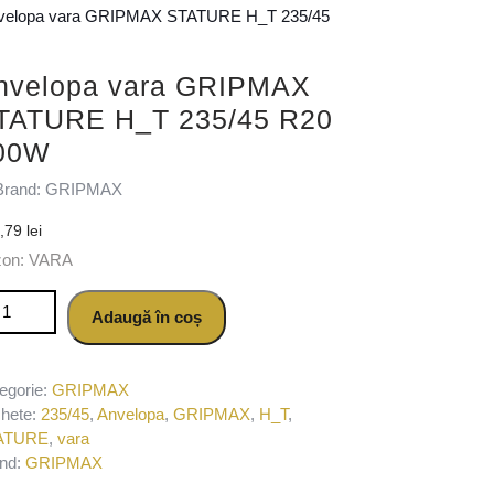
velopa vara GRIPMAX STATURE H_T 235/45
nvelopa vara GRIPMAX
TATURE H_T 235/45 R20
00W
Brand: GRIPMAX
1,79
lei
zon: VARA
titate Anvelopa vara GRIPMAX STATURE H_T 235/45 R20 100W
Adaugă în coș
egorie:
GRIPMAX
chete:
235/45
,
Anvelopa
,
GRIPMAX
,
H_T
,
ATURE
,
vara
nd:
GRIPMAX