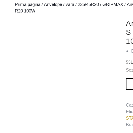
Prima pagină
/
Anvelope
/
vara
/
235/45R20
/
GRIPMAX
/ An
R20 100W
A
S
1
53
Se
Can
Cat
Eti
ST
Bra