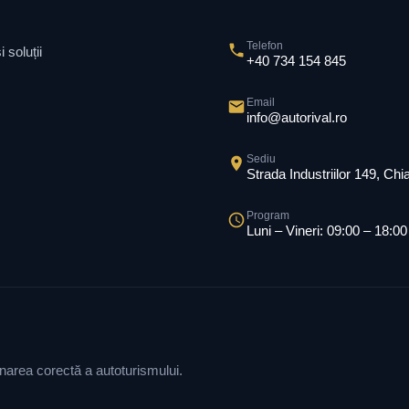
Telefon
 soluții
+40 734 154 845
Email
info@autorival.ro
Sediu
Strada Industriilor 149, Ch
Program
Luni – Vineri: 09:00 – 18:00
ionarea corectă a autoturismului.