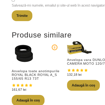
Salvează-mi numele, emailul și site-ul web în acest navigato
Produse similare
i
Anvelopa vara DUNL
CAMERA MOTO 120/
Anvelopa toate anotimpurile
132,18
lei
ROYAL BLACK ROYAL A_S
155/65 R13 73T
Adaugă în coș
161,67
lei
Adaugă în coș