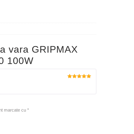
pa vara GRIPMAX
0 100W
Evaluat la
5
din 5
unt marcate cu
*