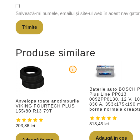
Salvează-mi numele, emailul și site-ul web în acest navigato
Produse similare
i
Baterie auto BOSCH 
Plus Line PP013
0092PP0130, 12 V, 10
Anvelopa toate anotimpurile
830 A, 353x175x190 
VIKING FOURTECH PLUS
borna normala dreapt
155/80 R13 79T
813,45
lei
203,36
lei
Adaugă în coș
Adaugă în coș