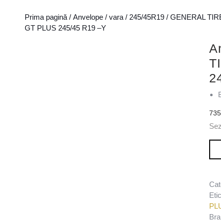
Prima pagină
/
Anvelope
/
vara
/
245/45R19
/
GENERAL TIR
GT PLUS 245/45 R19 –Y
A
T
2
73
Se
Can
Cat
Eti
PL
Bra