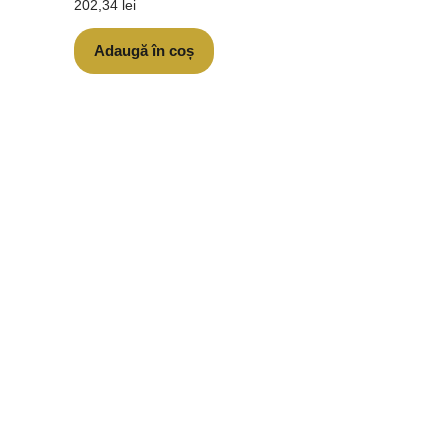
202,34
lei
Adaugă în coș