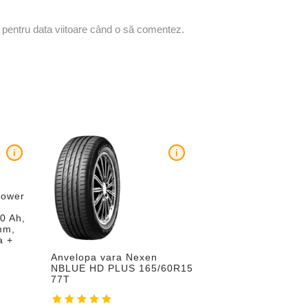
r pentru data viitoare când o să comentez.
i
i
Power
0 Ah,
mm,
a +
Anvelopa vara Nexen
NBLUE HD PLUS 165/60R15
77T