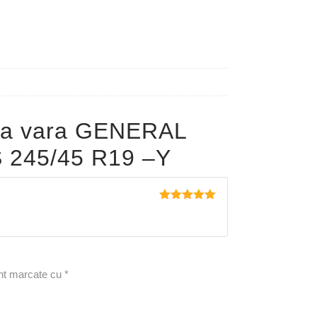
pa vara GENERAL
245/45 R19 –Y
Evaluat la
5
din 5
unt marcate cu
*