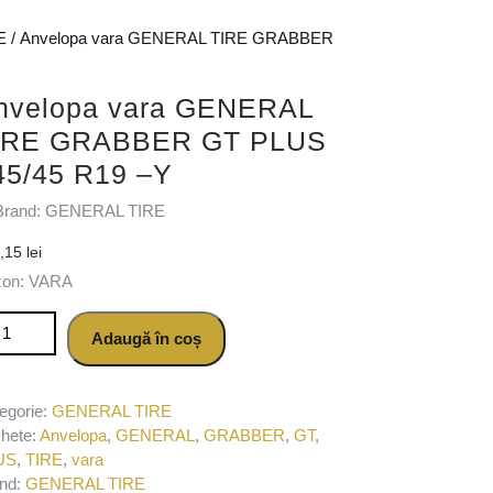
E
/ Anvelopa vara GENERAL TIRE GRABBER
nvelopa vara GENERAL
IRE GRABBER GT PLUS
45/45 R19 –Y
Brand: GENERAL TIRE
5,15
lei
zon: VARA
titate Anvelopa vara GENERAL TIRE GRABBER GT PLUS 245/45 R
Adaugă în coș
egorie:
GENERAL TIRE
chete:
Anvelopa
,
GENERAL
,
GRABBER
,
GT
,
US
,
TIRE
,
vara
nd:
GENERAL TIRE