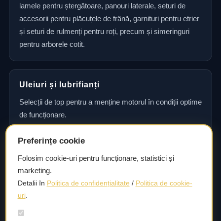
lamele pentru ștergătoare, panouri laterale, seturi de
accesorii pentru plăcuțele de frână, garnituri pentru etrier
și seturi de rulmenți pentru roți, precum și simeringuri
pentru arborele cotit.
Uleiuri și lubrifianți
Selecții de top pentru a menține motorul în condiții optime
de funcționare.
Preferințe cookie
Consultanță și asistență tehnică
Folosim cookie-uri pentru funcționare, statistici și
marketing.
Consultanță și asistență tehnică pentru alegerea pieselor
Detalii în
Politica de confidențialitate
/
Politica de cookie-
potrivite și efectuarea reparațiilor sau întreținerii corecte.
uri
.