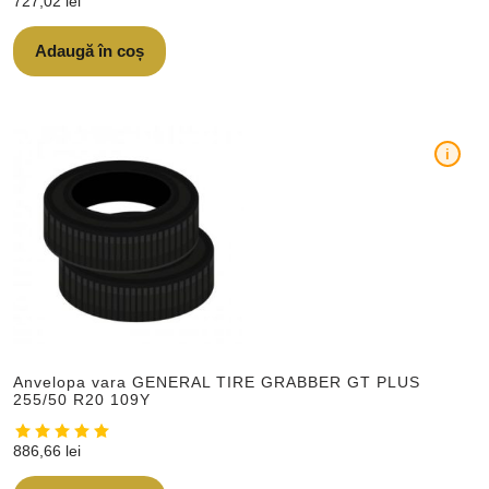
727,02
lei
Adaugă în coș
i
Anvelopa vara GENERAL TIRE GRABBER GT PLUS
255/50 R20 109Y
886,66
lei