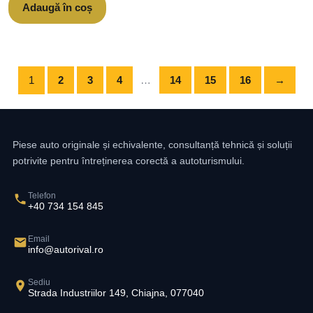
Adaugă în coș
1
2
3
4
…
14
15
16
→
Piese auto originale și echivalente, consultanță tehnică și soluții
potrivite pentru întreținerea corectă a autoturismului.
Telefon
+40 734 154 845
Email
info@autorival.ro
Sediu
Strada Industriilor 149, Chiajna, 077040