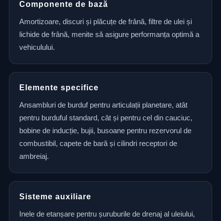
Componente de bază
Amortizoare, discuri și plăcuțe de frână, filtre de ulei și
lichide de frână, menite să asigure performanța optimă a
vehiculului.
Elemente specifice
Ansambluri de burduf pentru articulații planetare, atât
pentru burduful standard, cât și pentru cel din cauciuc,
bobine de inducție, bujii, busoane pentru rezervorul de
combustibil, capete de bară și cilindri receptori de
ambreiaj.
Sisteme auxiliare
Inele de etanșare pentru șuruburile de drenaj al uleiului,