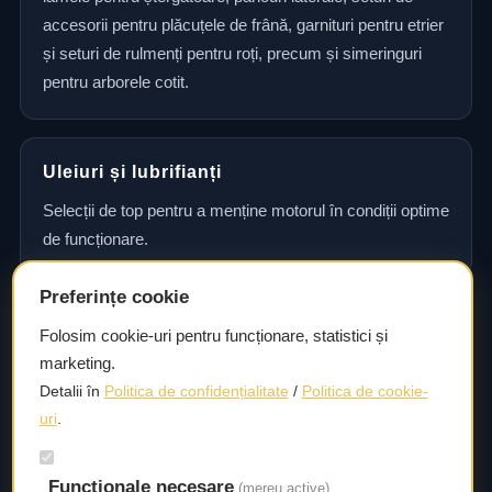
accesorii pentru plăcuțele de frână, garnituri pentru etrier
și seturi de rulmenți pentru roți, precum și simeringuri
pentru arborele cotit.
Uleiuri și lubrifianți
Selecții de top pentru a menține motorul în condiții optime
de funcționare.
Preferințe cookie
Consultanță și asistență tehnică
Folosim cookie-uri pentru funcționare, statistici și
marketing.
Consultanță și asistență tehnică pentru alegerea pieselor
Detalii în
Politica de confidențialitate
/
Politica de cookie-
potrivite și efectuarea reparațiilor sau întreținerii corecte.
uri
.
Funcționale necesare
Livrare rapidă
(mereu active)