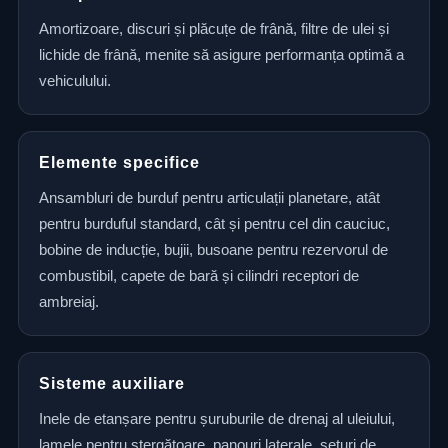
Amortizoare, discuri și plăcuțe de frână, filtre de ulei și
lichide de frână, menite să asigure performanța optimă a
vehiculului.
Elemente specifice
Ansambluri de burduf pentru articulații planetare, atât
pentru burduful standard, cât și pentru cel din cauciuc,
bobine de inducție, bujii, busoane pentru rezervorul de
combustibil, capete de bară și cilindri receptori de
ambreiaj.
Sisteme auxiliare
Inele de etanșare pentru șuruburile de drenaj al uleiului,
lamele pentru ștergătoare, panouri laterale, seturi de