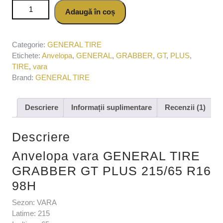
Cantitate Anvelopa vara GENERAL TIRE GRABBER GT
Adaugă în coș
PLUS 215/65 R16 98H
Categorie:
GENERAL TIRE
Etichete:
Anvelopa
,
GENERAL
,
GRABBER
,
GT
,
PLUS
,
TIRE
,
vara
Brand:
GENERAL TIRE
Descriere
Informații suplimentare
Recenzii (1)
Descriere
Anvelopa vara GENERAL TIRE
GRABBER GT PLUS 215/65 R16
98H
Sezon: VARA
Latime: 215