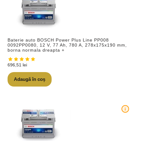
Baterie auto BOSCH Power Plus Line PP008
0092PP0080, 12 V, 77 Ah, 780 A, 278x175x190 mm,
borna normala dreapta +
696,51
lei
Adaugă în coș
i