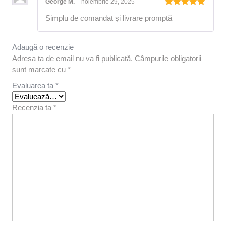
George M.
–
noiembrie 29, 2025
Evaluat la
Simplu de comandat și livrare promptă
5
din 5
Adaugă o recenzie
Adresa ta de email nu va fi publicată.
Câmpurile obligatorii
sunt marcate cu
*
Evaluarea ta
*
Recenzia ta
*