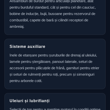
Ansambluri de burduf pentru articulații planetare, atât
pentru burduful standard, cât și pentru cel din cauciuc,
bobine de inducție, bujii, busoane pentru rezervorul de
combustibil, capete de bară și cilindri receptori de
ambreiaj.
Sisteme auxiliare
Inele de etanșare pentru șuruburile de drenaj al uleiului,
lamele pentru ștergătoare, panouri laterale, seturi de
accesorii pentru plăcuțele de frână, garnituri pentru etrier
și seturi de rulmenți pentru roți, precum și simeringuri
pentru arborele cotit.
Uleiuri și lubrifianți
Selecții de top pentru a menține motorul în condiții optime