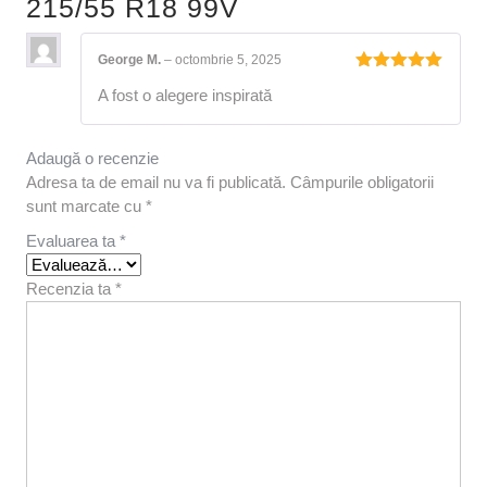
215/55 R18 99V
George M.
–
octombrie 5, 2025
Evaluat la
A fost o alegere inspirată
5
din 5
Adaugă o recenzie
Adresa ta de email nu va fi publicată.
Câmpurile obligatorii
sunt marcate cu
*
Evaluarea ta
*
Recenzia ta
*