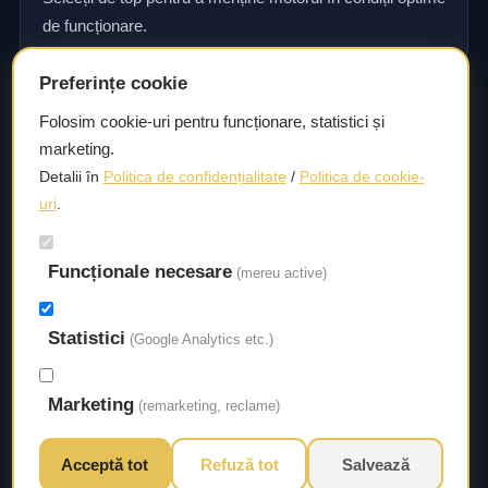
de funcționare.
Preferințe cookie
Consultanță și asistență tehnică
Folosim cookie-uri pentru funcționare, statistici și
marketing.
Consultanță și asistență tehnică pentru alegerea pieselor
Detalii în
Politica de confidențialitate
/
Politica de cookie-
potrivite și efectuarea reparațiilor sau întreținerii corecte.
uri
.
Livrare rapidă
Funcționale necesare
(mereu active)
Asigurăm un timp de livrare scurt, astfel încât să aveți
acces la piesele necesare fără întârzieri.
Statistici
(Google Analytics etc.)
Marketing
(remarketing, reclame)
Acceptă tot
Refuză tot
Salvează
© 2026 Autorival. Toate drepturile rezervate.