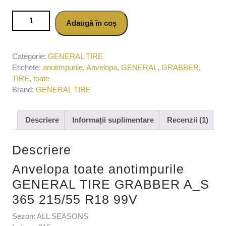
Cantitate Anvelopa toate anotimpurile GENERAL TIRE
Adaugă în coș
GRABBER A_S 365 215/55 R18 99V
Categorie:
GENERAL TIRE
Etichete:
anotimpurile
,
Anvelopa
,
GENERAL
,
GRABBER
,
TIRE
,
toate
Brand:
GENERAL TIRE
Descriere
Informații suplimentare
Recenzii (1)
Descriere
Anvelopa toate anotimpurile
GENERAL TIRE GRABBER A_S
365 215/55 R18 99V
Sezon: ALL SEASONS