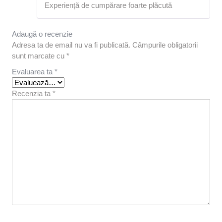
Experiență de cumpărare foarte plăcută
5
din 5
Adaugă o recenzie
Adresa ta de email nu va fi publicată.
Câmpurile obligatorii
sunt marcate cu
*
Evaluarea ta
*
Recenzia ta
*