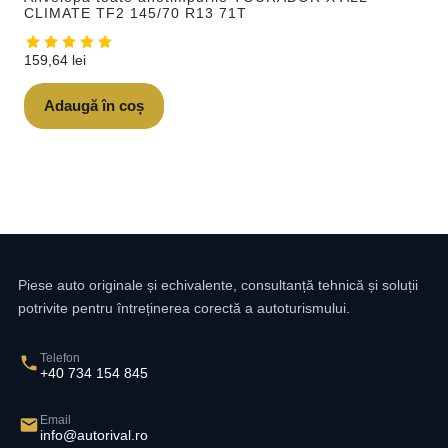
CLIMATE TF2 145/70 R13 71T
159,64
lei
Adaugă în coș
Piese auto originale și echivalente, consultanță tehnică și soluții
potrivite pentru întreținerea corectă a autoturismului.
Telefon
+40 734 154 845
Email
info@autorival.ro