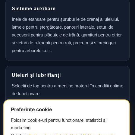
Sisteme auxiliare
Inele de etanșare pentru șuruburile de drenaj al uleiului,
lamele pentru ștergătoare, panouri laterale, seturi de
accesorii pentru plăcuțele de frână, garnituri pentru etrier
și seturi de rulmenți pentru roți, precum și simeringuri
pentru arborele cotit.
Uleiuri și lubrifianți
Selecții de top pentru a menține motorul în condiții optime
de funcționare.
Preferințe cookie
Consultanță și asistență tehnică
Folosim cookie-uri pentru funcționare, statistici și
marketing.
Consultanță și asistență tehnică pentru alegerea pieselor