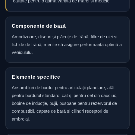
calitate pentru o gamă variată de mărci și modele.
Componente de bază
Amortizoare, discuri și plăcuțe de frână, filtre de ulei și
lichide de frână, menite să asigure performanța optimă a
vehiculului.
Elemente specifice
Ansambluri de burduf pentru articulații planetare, atât
pentru burduful standard, cât și pentru cel din cauciuc,
bobine de inducție, bujii, busoane pentru rezervorul de
combustibil, capete de bară și cilindri receptori de
ambreiaj.