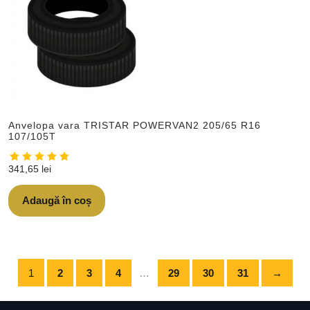
Anvelopa vara TRISTAR POWERVAN2 205/65 R16
107/105T
341,65
lei
Adaugă în coș
1
2
3
4
…
29
30
31
→