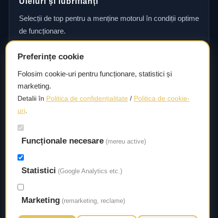
Uleiuri și lubrifianți
Selecții de top pentru a menține motorul în condiții optime
de funcționare.
Preferințe cookie
Consultanță și asistență tehnică
Folosim cookie-uri pentru funcționare, statistici și
marketing.
Consultanță și asistență tehnică pentru alegerea pieselor
Detalii în
Politica de confidențialitate
/
Politica de cookie-
potrivite și efectuarea reparațiilor sau întreținerii corecte.
uri
.
Funcționale necesare
Livrare rapidă
(mereu active)
Asigurăm un timp de livrare scurt, astfel încât să aveți
Statistici
acces la piesele necesare fără întârzieri.
(Google Analytics etc.)
Marketing
(remarketing, reclame)