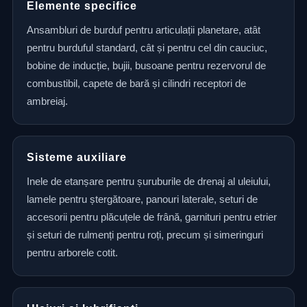
Elemente specifice
Ansambluri de burduf pentru articulații planetare, atât
pentru burduful standard, cât și pentru cel din cauciuc,
bobine de inducție, bujii, busoane pentru rezervorul de
combustibil, capete de bară și cilindri receptori de
ambreiaj.
Sisteme auxiliare
Inele de etanșare pentru șuruburile de drenaj al uleiului,
lamele pentru ștergătoare, panouri laterale, seturi de
accesorii pentru plăcuțele de frână, garnituri pentru etrier
și seturi de rulmenți pentru roți, precum și simeringuri
pentru arborele cotit.