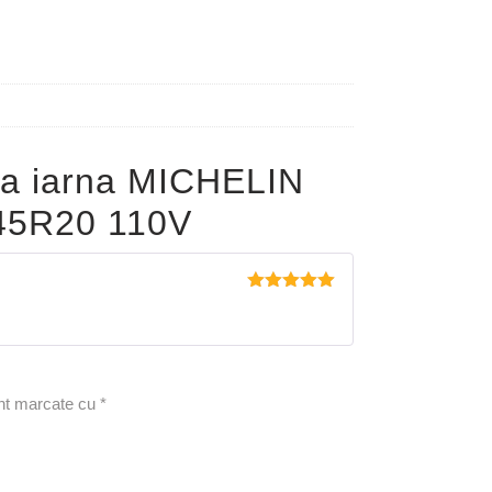
a iarna MICHELIN
45R20 110V
Evaluat la
5
din 5
unt marcate cu
*