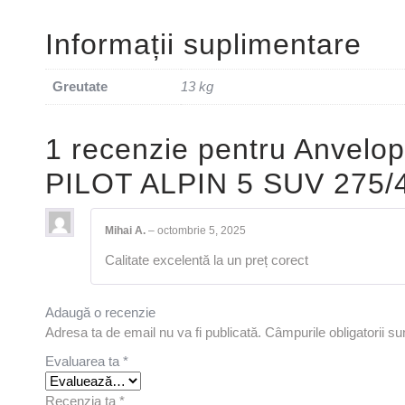
Informații suplimentare
Greutate
13 kg
1 recenzie pentru
Anvelop
PILOT ALPIN 5 SUV 275/
Mihai A.
–
octombrie 5, 2025
Calitate excelentă la un preț corect
Adaugă o recenzie
Adresa ta de email nu va fi publicată.
Câmpurile obligatorii s
Evaluarea ta
*
Recenzia ta
*