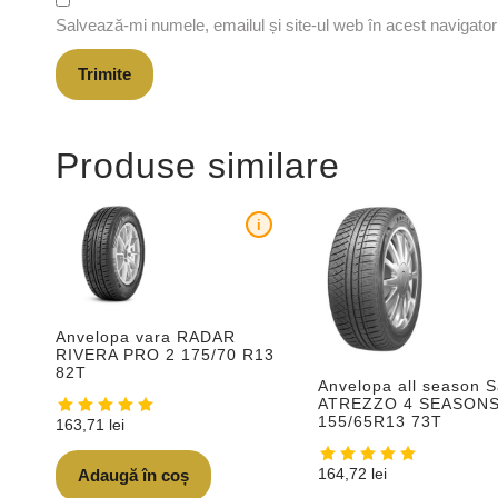
Salvează-mi numele, emailul și site-ul web în acest navigato
Produse similare
i
Anvelopa vara RADAR
RIVERA PRO 2 175/70 R13
82T
Anvelopa all season S
ATREZZO 4 SEASON
155/65R13 73T
163,71
lei
164,72
lei
Adaugă în coș