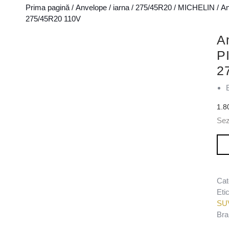
Prima pagină
/
Anvelope
/
iarna
/
275/45R20
/
MICHELIN
/ A
275/45R20 110V
A
P
2
1.8
Sez
Can
Cat
Eti
SU
Bra