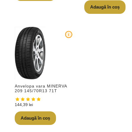
Adaugă în coș
i
Anvelopa vara MINERVA
209 145/70R13 71T
144,39
lei
Adaugă în coș