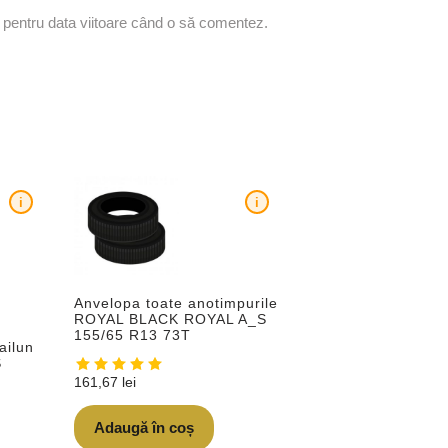
r pentru data viitoare când o să comentez.
i
i
Anvelopa toate anotimpurile
ROYAL BLACK ROYAL A_S
155/65 R13 73T
ailun
S
161,67
lei
Adaugă în coș