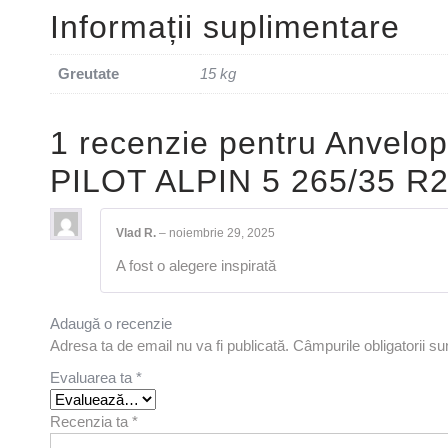
Informații suplimentare
Greutate
15 kg
1 recenzie pentru
Anvelop
PILOT ALPIN 5 265/35 R
Vlad R.
–
noiembrie 29, 2025
A fost o alegere inspirată
Adaugă o recenzie
Adresa ta de email nu va fi publicată.
Câmpurile obligatorii s
Evaluarea ta
*
Recenzia ta
*