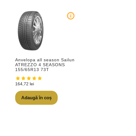
i
Anvelopa all season Sailun
ATREZZO 4 SEASONS
155/65R13 73T
164,72
lei
Adaugă în coș