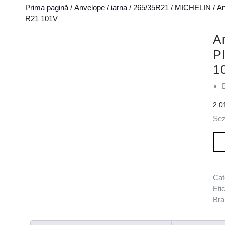
Prima pagină
/
Anvelope
/
iarna
/
265/35R21
/
MICHELIN
/ A
R21 101V
A
P
1
2.0
Sez
Can
Cat
Eti
Bra