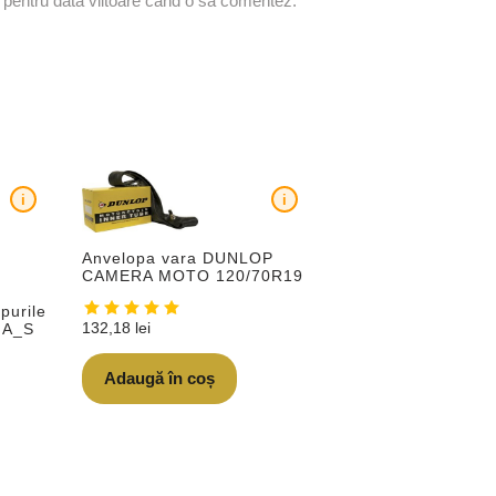
r pentru data viitoare când o să comentez.
i
i
Anvelopa vara DUNLOP
CAMERA MOTO 120/70R19
purile
132,18
lei
 A_S
Adaugă în coș