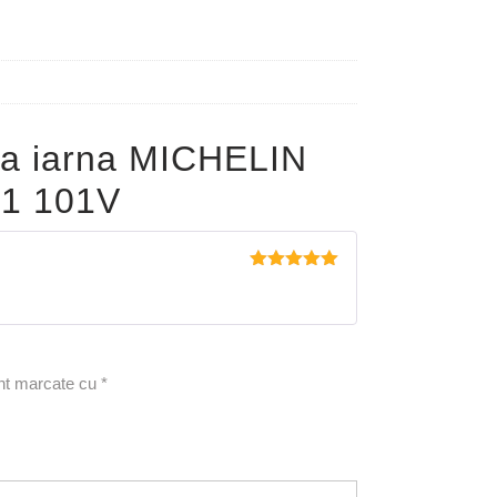
a iarna MICHELIN
21 101V
Evaluat la
5
din 5
unt marcate cu
*