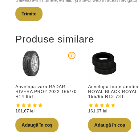
Salvează-mi numele, emailul și site-ul web în acest navigato
Produse similare
i
Anvelopa vara RADAR
Anvelopa toate anotim
RIVERA PRO2 2022 165/70
ROYAL BLACK ROYAL
R14 85T
155/65 R13 73T
161,67
lei
161,67
lei
Adaugă în coș
Adaugă în coș