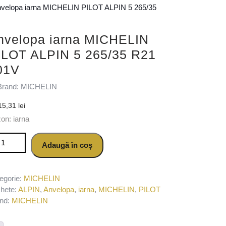
nvelopa iarna MICHELIN PILOT ALPIN 5 265/35
nvelopa iarna MICHELIN
ILOT ALPIN 5 265/35 R21
01V
Brand: MICHELIN
15,31
lei
on: iarna
titate Anvelopa iarna MICHELIN PILOT ALPIN 5 265/35 R21 101V
Adaugă în coș
egorie:
MICHELIN
chete:
ALPIN
,
Anvelopa
,
iarna
,
MICHELIN
,
PILOT
nd:
MICHELIN