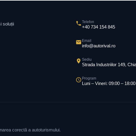
Telefon
 soluții
+40 734 154 845
Email
info@autorival.ro
Sediu
Strada Industriilor 149, Ch
Program
Luni – Vineri: 09:00 – 18:00
ionarea corectă a autoturismului.