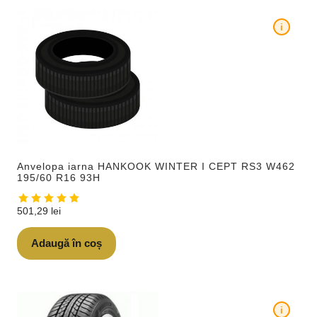
i
Anvelopa iarna HANKOOK WINTER I CEPT RS3 W462
195/60 R16 93H
501,29
lei
Adaugă în coș
i