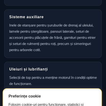
Sisteme auxiliare
Inele de etanșare pentru șuruburile de drenaj al uleiului,
lamele pentru ștergătoare, panouri laterale, seturi de
accesorii pentru plăcuțele de frână, garnituri pentru etrier
și seturi de rulmenți pentru roți, precum și simeringuri
pentru arborele cotit.
Uleiuri și lubrifianți
Selecții de top pentru a menține motorul în condiții optime
de funcționare.
Preferințe cookie
Consultanță și asistență tehnică
Folosim cookie-uri pentru funcționare, statistici și