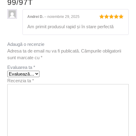
99/97T
Andrei D.
–
noiembrie 29, 2025
Evaluat la
Am primit produsul rapid și în stare perfectă
5
din 5
Adaugă o recenzie
Adresa ta de email nu va fi publicată.
Câmpurile obligatorii
sunt marcate cu
*
Evaluarea ta
*
Recenzia ta
*