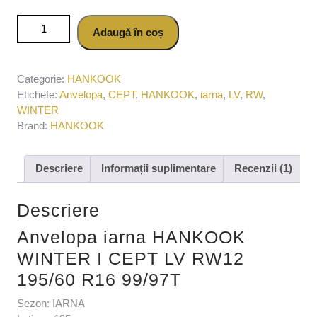
Cantitate Anvelopa iarna HANKOOK WINTER I CEPT LV
Adaugă în coș
RW12 195/60 R16 99/97T
Categorie:
HANKOOK
Etichete:
Anvelopa
,
CEPT
,
HANKOOK
,
iarna
,
LV
,
RW
,
WINTER
Brand:
HANKOOK
Descriere
Informații suplimentare
Recenzii (1)
Descriere
Anvelopa iarna HANKOOK
WINTER I CEPT LV RW12
195/60 R16 99/97T
Sezon: IARNA