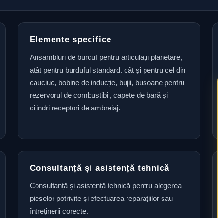
Elemente specifice
Ansambluri de burduf pentru articulații planetare,
atât pentru burduful standard, cât și pentru cel din
cauciuc, bobine de inducție, bujii, busoane pentru
rezervorul de combustibil, capete de bară și
cilindri receptori de ambreiaj.
Consultanță și asistență tehnică
Consultanță și asistență tehnică pentru alegerea
pieselor potrivite și efectuarea reparațiilor sau
întreținerii corecte.