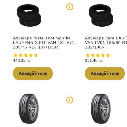
i
Anvelopa toate anotimpurile
Anvelopa vara LAU
LAUFENN X FIT VAN 4S LV71
VAN LV01 185/80 R
195/75 R16 107/105R
102/100R
443,33
lei
331,48
lei
Adaugă în coș
Adaugă în coș
i