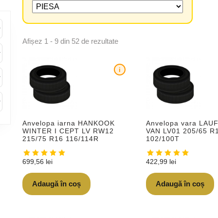
Afișez 1 - 9 din 52 de rezultate
i
Anvelopa iarna HANKOOK
Anvelopa vara LAU
WINTER I CEPT LV RW12
VAN LV01 205/65 R
215/75 R16 116/114R
102/100T
699,56
lei
422,99
lei
Adaugă în coș
Adaugă în coș