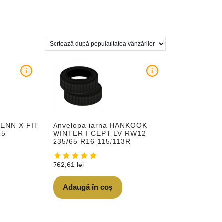
i
i
FENN X FIT
Anvelopa iarna HANKOOK
15
WINTER I CEPT LV RW12
235/65 R16 115/113R
762,61
lei
Adaugă în coș