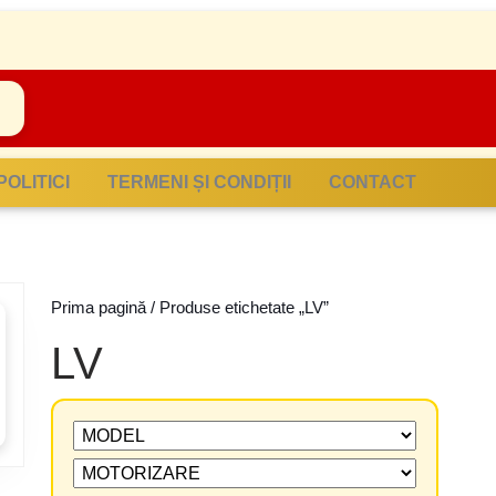
POLITICI
TERMENI ȘI CONDIȚII
CONTACT
Prima pagină
/ Produse etichetate „LV”
LV