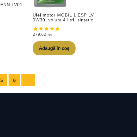
FENN LV01
Ulei motor MOBIL 1 ESP LV
0W30, volum 4 litri, sintetic
279,62
lei
Adaugă în coș
5
6
→