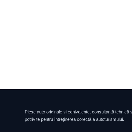
Piese auto originale și echivalente, consultanță tehnică și
potrivite pentru întreținerea corectă a autoturismului.