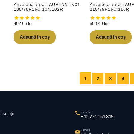
Anvelopa vara LAUFENN LV01
Anvelopa vara LAU
185/75R16C 104/102R
215/75R16C 116R
402,66
lei
508,40
lei
Adaugă în coș
Adaugă în coș
1
2
3
4
Telefon
 soluții
+40 734 154 845
Email