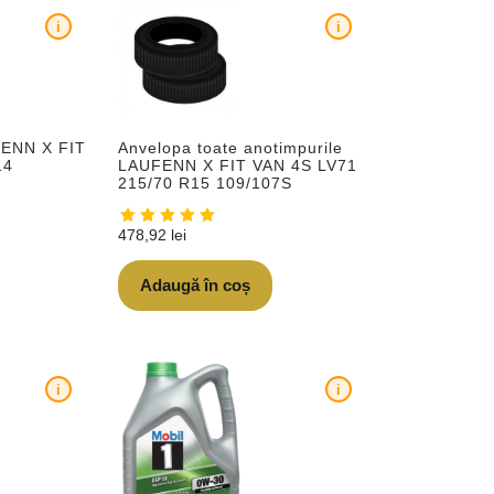
i
i
FENN X FIT
Anvelopa toate anotimpurile
14
LAUFENN X FIT VAN 4S LV71
215/70 R15 109/107S
478,92
lei
Adaugă în coș
i
i