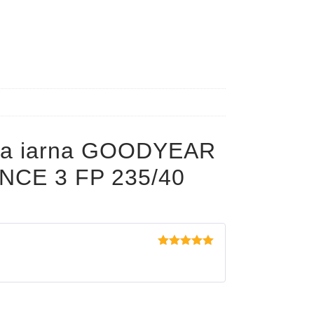
pa iarna GOODYEAR
CE 3 FP 235/40
Evaluat la
5
din 5