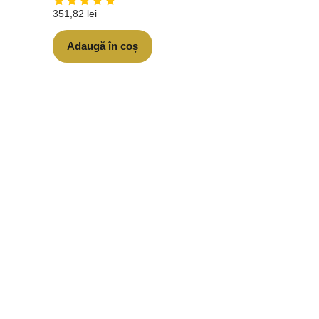
351,82
lei
Adaugă în coș