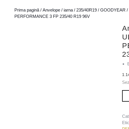
Prima pagină
/
Anvelope
/
iarna
/
235/40R19
/
GOODYEAR
/
PERFORMANCE 3 FP 235/40 R19 96V
A
U
P
2
1.1
Sez
Can
Cat
Eti
PE