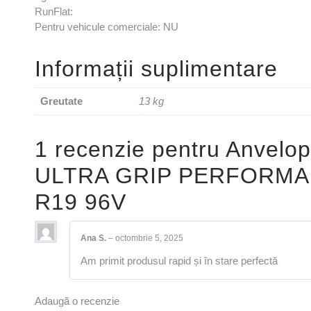
RunFlat:
Pentru vehicule comerciale: NU
Informații suplimentare
Greutate
13 kg
1 recenzie pentru
Anvelo
ULTRA GRIP PERFORMAN
R19 96V
Ana S.
–
octombrie 5, 2025
Am primit produsul rapid și în stare perfectă
Adaugă o recenzie