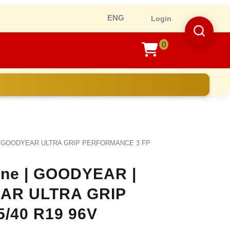
Ro
Login
0
shopping
cart
rna GOODYEAR ULTRA GRIP PERFORMANCE 3 FP
line | GOODYEAR |
EAR ULTRA GRIP
/40 R19 96V