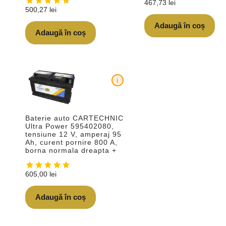
467,73
lei
500,27
lei
Adaugă în coș
Adaugă în coș
i
Baterie auto CARTECHNIC
Ultra Power 595402080,
tensiune 12 V, amperaj 95
Ah, curent pornire 800 A,
borna normala dreapta +
605,00
lei
Adaugă în coș