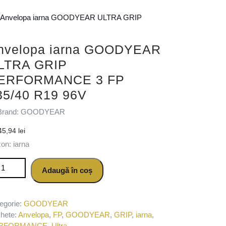
 Anvelopa iarna GOODYEAR ULTRA GRIP
nvelopa iarna GOODYEAR
LTRA GRIP
ERFORMANCE 3 FP
35/40 R19 96V
Brand: GOODYEAR
45,94
lei
on: iarna
titate Anvelopa iarna GOODYEAR ULTRA GRIP PERFORMANCE 3 
Adaugă în coș
egorie:
GOODYEAR
chete:
Anvelopa
,
FP
,
GOODYEAR
,
GRIP
,
iarna
,
RFORMANCE
,
Ultra