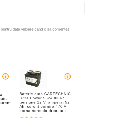
r pentru data viitoare când o să comentez.
i
i
Baterie auto CARTECHNIC
ra
Ultra Power 552400047,
iune
tensiune 12 V, amperaj 52
curent
Ah, curent pornire 470 A,
borna normala dreapta +