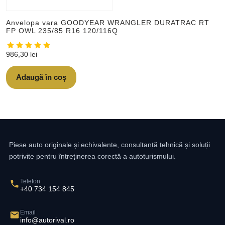
Anvelopa vara GOODYEAR WRANGLER DURATRAC RT
FP OWL 235/85 R16 120/116Q
986,30
lei
Adaugă în coș
Piese auto originale și echivalente, consultanță tehnică și soluții
potrivite pentru întreținerea corectă a autoturismului.
Telefon
+40 734 154 845
Email
info@autorival.ro