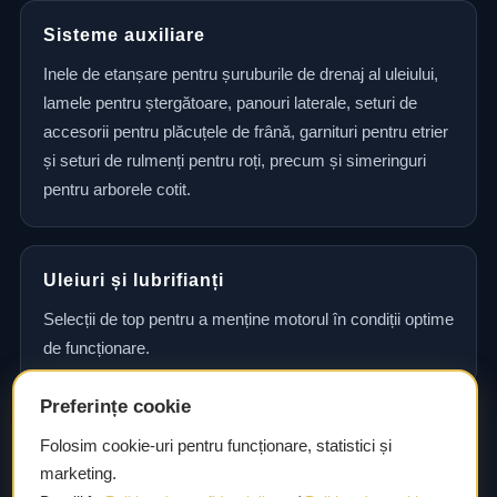
Sisteme auxiliare
Inele de etanșare pentru șuruburile de drenaj al uleiului,
lamele pentru ștergătoare, panouri laterale, seturi de
accesorii pentru plăcuțele de frână, garnituri pentru etrier
și seturi de rulmenți pentru roți, precum și simeringuri
pentru arborele cotit.
Uleiuri și lubrifianți
Selecții de top pentru a menține motorul în condiții optime
de funcționare.
Preferințe cookie
Consultanță și asistență tehnică
Folosim cookie-uri pentru funcționare, statistici și
marketing.
Consultanță și asistență tehnică pentru alegerea pieselor