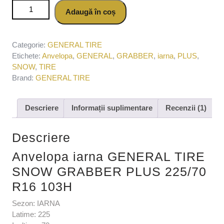
Cantitate Anvelopa iarna GENERAL TIRE SNOW GRABBER
Adaugă în coș
PLUS 225/70 R16 103H
Categorie:
GENERAL TIRE
Etichete:
Anvelopa
,
GENERAL
,
GRABBER
,
iarna
,
PLUS
,
SNOW
,
TIRE
Brand:
GENERAL TIRE
Descriere
Informații suplimentare
Recenzii (1)
Descriere
Anvelopa iarna GENERAL TIRE
SNOW GRABBER PLUS 225/70
R16 103H
Sezon: IARNA
Latime: 225