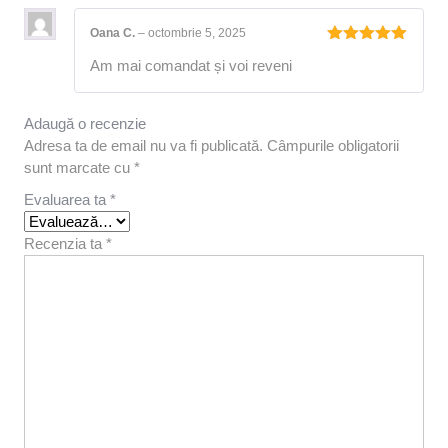
Oana C.
–
octombrie 5, 2025
Evaluat la
Am mai comandat și voi reveni
5
din 5
Adaugă o recenzie
Adresa ta de email nu va fi publicată.
Câmpurile obligatorii
sunt marcate cu
*
Evaluarea ta
*
Recenzia ta
*