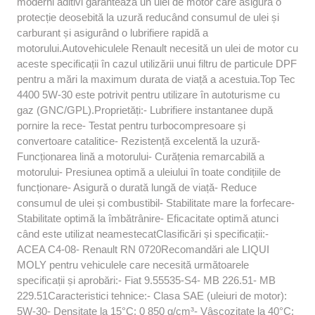
moderni aditivi garantează un ulei de motor care asigură o
protecție deosebită la uzură reducând consumul de ulei și
carburant și asigurând o lubrifiere rapidă a
motorului.Autovehiculele Renault necesită un ulei de motor cu
aceste specificații în cazul utilizării unui filtru de particule DPF
pentru a mări la maximum durata de viață a acestuia.Top Tec
4400 5W-30 este potrivit pentru utilizare în autoturisme cu
gaz (GNC/GPL).Proprietăți:- Lubrifiere instantanee după
pornire la rece- Testat pentru turbocompresoare și
convertoare catalitice- Rezistență excelentă la uzură-
Funcționarea lină a motorului- Curățenia remarcabilă a
motorului- Presiunea optimă a uleiului în toate condițiile de
funcționare- Asigură o durată lungă de viață- Reduce
consumul de ulei și combustibil- Stabilitate mare la forfecare-
Stabilitate optimă la îmbătrânire- Eficacitate optimă atunci
când este utilizat neamestecatClasificări și specificații:-
ACEA C4-08- Renault RN 0720Recomandări ale LIQUI
MOLY pentru vehiculele care necesită următoarele
specificații și aprobări:- Fiat 9.55535-S4- MB 226.51- MB
229.51Caracteristici tehnice:- Clasa SAE (uleiuri de motor):
5W-30- Densitate la 15°C: 0 850 g/cm³- Vâscozitate la 40°C: