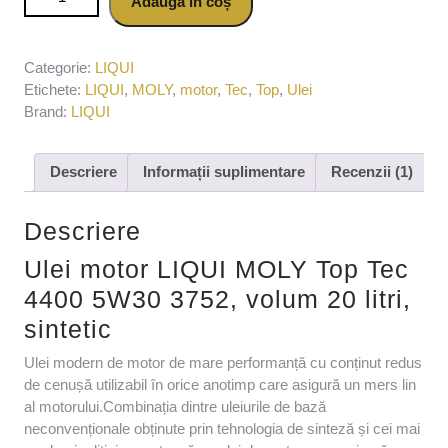
Adaugă în coș
volum 20 litri, sintetic
Categorie:
LIQUI
Etichete:
LIQUI
,
MOLY
,
motor
,
Tec
,
Top
,
Ulei
Brand:
LIQUI
Descriere
Informații suplimentare
Recenzii (1)
Descriere
Ulei motor LIQUI MOLY Top Tec
4400 5W30 3752, volum 20 litri,
sintetic
Ulei modern de motor de mare performanță cu conținut redus
de cenușă utilizabil în orice anotimp care asigură un mers lin
al motorului.Combinația dintre uleiurile de bază
neconvenționale obținute prin tehnologia de sinteză și cei mai