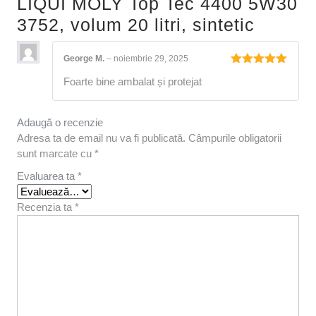
LIQUI MOLY Top Tec 4400 5W30
3752, volum 20 litri, sintetic
George M.
–
noiembrie 29, 2025
Evaluat la
Foarte bine ambalat și protejat
5
din 5
Adaugă o recenzie
Adresa ta de email nu va fi publicată.
Câmpurile obligatorii
sunt marcate cu
*
Evaluarea ta
*
Recenzia ta
*