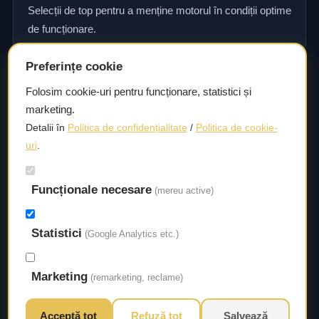
Selecții de top pentru a menține motorul în condiții optime
de funcționare.
Preferințe cookie
Consultanță și asistență tehnică
Folosim cookie-uri pentru funcționare, statistici și
marketing.
Consultanță și asistență tehnică pentru alegerea pieselor
Detalii în
Politica de confidențialitate
/
Politica de cookie-
potrivite și efectuarea reparațiilor sau întreținerii corecte.
uri
.
Livrare rapidă
Funcționale necesare
(mereu active)
Asigurăm un timp de livrare scurt, astfel încât să aveți
acces la piesele necesare fără întârzieri.
Statistici
(Google Analytics etc.)
Marketing
(remarketing, reclame)
Acceptă tot
Refuză tot
Salvează
© 2026 Autorival. Toate drepturile rezervate.