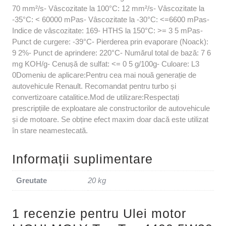
70 mm²/s- Vâscozitate la 100°C: 12 mm²/s- Vâscozitate la
-35°C: < 60000 mPas- Vâscozitate la -30°C: <=6600 mPas-
Indice de vâscozitate: 169- HTHS la 150°C: >= 3 5 mPas-
Punct de curgere: -39°C- Pierderea prin evaporare (Noack):
9 2%- Punct de aprindere: 220°C- Numărul total de bază: 7 6
mg KOH/g- Cenușă de sulfat: <= 0 5 g/100g- Culoare: L3
0Domeniu de aplicare:Pentru cea mai nouă generație de
autovehicule Renault. Recomandat pentru turbo și
convertizoare catalitice.Mod de utilizare:Respectați
prescripțiile de exploatare ale constructorilor de autovehicule
și de motoare. Se obține efect maxim doar dacă este utilizat
în stare neamestecată.
Informații suplimentare
Greutate
20 kg
1 recenzie pentru
Ulei motor