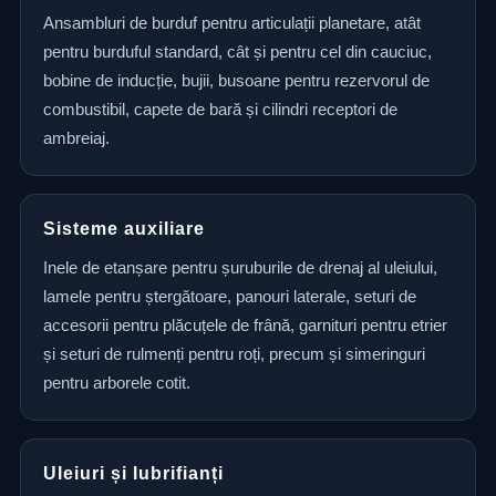
Ansambluri de burduf pentru articulații planetare, atât
pentru burduful standard, cât și pentru cel din cauciuc,
bobine de inducție, bujii, busoane pentru rezervorul de
combustibil, capete de bară și cilindri receptori de
ambreiaj.
Sisteme auxiliare
Inele de etanșare pentru șuruburile de drenaj al uleiului,
lamele pentru ștergătoare, panouri laterale, seturi de
accesorii pentru plăcuțele de frână, garnituri pentru etrier
și seturi de rulmenți pentru roți, precum și simeringuri
pentru arborele cotit.
Uleiuri și lubrifianți