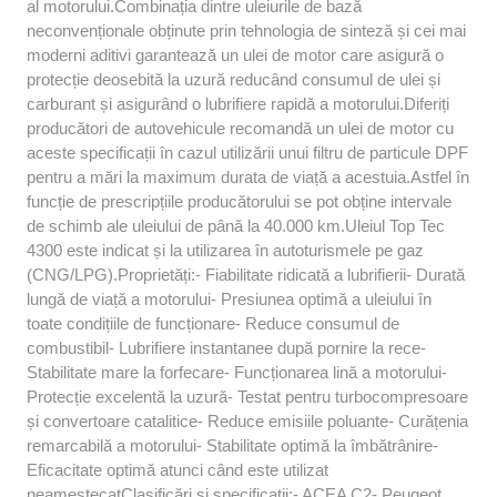
al motorului.Combinația dintre uleiurile de bază
neconvenționale obținute prin tehnologia de sinteză și cei mai
moderni aditivi garantează un ulei de motor care asigură o
protecție deosebită la uzură reducând consumul de ulei și
carburant și asigurând o lubrifiere rapidă a motorului.Diferiți
producători de autovehicule recomandă un ulei de motor cu
aceste specificații în cazul utilizării unui filtru de particule DPF
pentru a mări la maximum durata de viață a acestuia.Astfel în
funcție de prescripțiile producătorului se pot obține intervale
de schimb ale uleiului de până la 40.000 km.Uleiul Top Tec
4300 este indicat și la utilizarea în autoturismele pe gaz
(CNG/LPG).Proprietăți:- Fiabilitate ridicată a lubrifierii- Durată
lungă de viață a motorului- Presiunea optimă a uleiului în
toate condițiile de funcționare- Reduce consumul de
combustibil- Lubrifiere instantanee după pornire la rece-
Stabilitate mare la forfecare- Funcționarea lină a motorului-
Protecție excelentă la uzură- Testat pentru turbocompresoare
și convertoare catalitice- Reduce emisiile poluante- Curățenia
remarcabilă a motorului- Stabilitate optimă la îmbătrânire-
Eficacitate optimă atunci când este utilizat
neamestecatClasificări și specificații:- ACEA C2- Peugeot