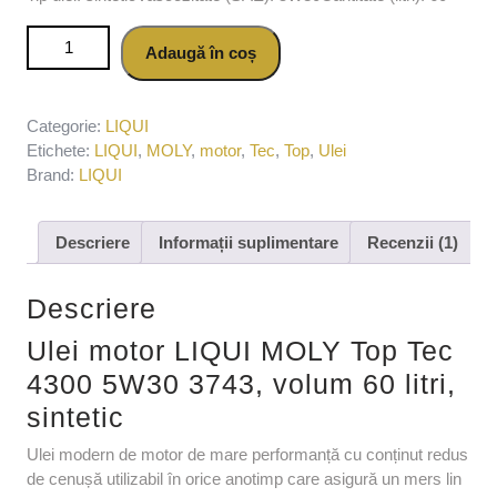
Cantitate Ulei motor LIQUI MOLY Top Tec 4300 5W30 3743,
Adaugă în coș
volum 60 litri, sintetic
Categorie:
LIQUI
Etichete:
LIQUI
,
MOLY
,
motor
,
Tec
,
Top
,
Ulei
Brand:
LIQUI
Descriere
Informații suplimentare
Recenzii (1)
Descriere
Ulei motor LIQUI MOLY Top Tec
4300 5W30 3743, volum 60 litri,
sintetic
Ulei modern de motor de mare performanță cu conținut redus
de cenușă utilizabil în orice anotimp care asigură un mers lin