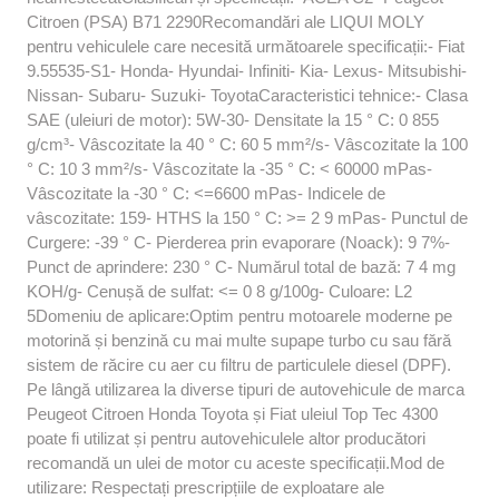
Citroen (PSA) B71 2290Recomandări ale LIQUI MOLY
pentru vehiculele care necesită următoarele specificații:- Fiat
9.55535-S1- Honda- Hyundai- Infiniti- Kia- Lexus- Mitsubishi-
Nissan- Subaru- Suzuki- ToyotaCaracteristici tehnice:- Clasa
SAE (uleiuri de motor): 5W-30- Densitate la 15 ° C: 0 855
g/cm³- Vâscozitate la 40 ° C: 60 5 mm²/s- Vâscozitate la 100
° C: 10 3 mm²/s- Vâscozitate la -35 ° C: < 60000 mPas-
Vâscozitate la -30 ° C: <=6600 mPas- Indicele de
vâscozitate: 159- HTHS la 150 ° C: >= 2 9 mPas- Punctul de
Curgere: -39 ° C- Pierderea prin evaporare (Noack): 9 7%-
Punct de aprindere: 230 ° C- Numărul total de bază: 7 4 mg
KOH/g- Cenușă de sulfat: <= 0 8 g/100g- Culoare: L2
5Domeniu de aplicare:Optim pentru motoarele moderne pe
motorină și benzină cu mai multe supape turbo cu sau fără
sistem de răcire cu aer cu filtru de particulele diesel (DPF).
Pe lângă utilizarea la diverse tipuri de autovehicule de marca
Peugeot Citroen Honda Toyota și Fiat uleiul Top Tec 4300
poate fi utilizat și pentru autovehiculele altor producători
recomandă un ulei de motor cu aceste specificații.Mod de
utilizare: Respectați prescripțiile de exploatare ale