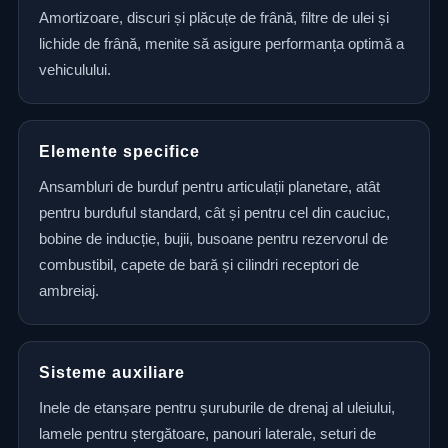
Amortizoare, discuri și plăcuțe de frână, filtre de ulei și
lichide de frână, menite să asigure performanța optimă a
vehiculului.
Elemente specifice
Ansambluri de burduf pentru articulații planetare, atât
pentru burduful standard, cât și pentru cel din cauciuc,
bobine de inducție, bujii, busoane pentru rezervorul de
combustibil, capete de bară și cilindri receptori de
ambreiaj.
Sisteme auxiliare
Inele de etanșare pentru șuruburile de drenaj al uleiului,
lamele pentru ștergătoare, panouri laterale, seturi de