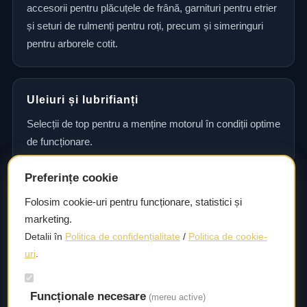
accesorii pentru plăcuțele de frână, garnituri pentru etrier
și seturi de rulmenți pentru roți, precum și simeringuri
pentru arborele cotit.
Uleiuri și lubrifianți
Selecții de top pentru a menține motorul în condiții optime
de funcționare.
Preferințe cookie
Consultanță și asistență tehnică
Folosim cookie-uri pentru funcționare, statistici și
marketing.
Consultanță și asistență tehnică pentru alegerea pieselor
Detalii în
Politica de confidențialitate
/
Politica de cookie-
potrivite și efectuarea reparațiilor sau întreținerii corecte.
uri
.
Livrare rapidă
Funcționale necesare
(mereu active)