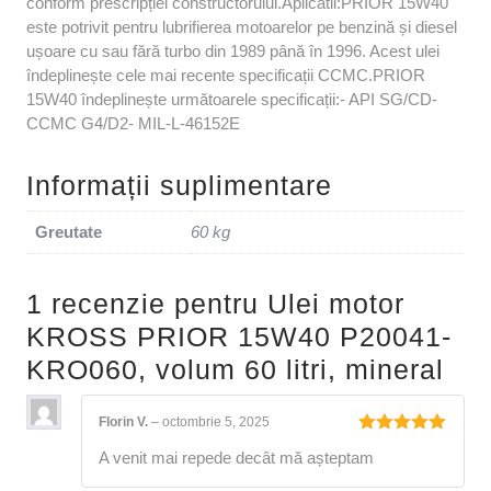
conform prescripției constructorului.Aplicatii:PRIOR 15W40
este potrivit pentru lubrifierea motoarelor pe benzină și diesel
ușoare cu sau fără turbo din 1989 până în 1996. Acest ulei
îndeplinește cele mai recente specificații CCMC.PRIOR
15W40 îndeplinește următoarele specificații:- API SG/CD-
CCMC G4/D2- MIL-L-46152E
Informații suplimentare
Greutate
60 kg
1 recenzie pentru
Ulei motor
KROSS PRIOR 15W40 P20041-
KRO060, volum 60 litri, mineral
Florin V.
–
octombrie 5, 2025
Evaluat la
A venit mai repede decât mă așteptam
5
din 5