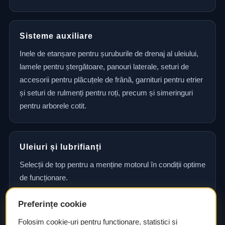
Sisteme auxiliare
Inele de etanșare pentru șuruburile de drenaj al uleiului,
lamele pentru ștergătoare, panouri laterale, seturi de
accesorii pentru plăcuțele de frână, garnituri pentru etrier
și seturi de rulmenți pentru roți, precum și simeringuri
pentru arborele cotit.
Uleiuri și lubrifianți
Selecții de top pentru a menține motorul în condiții optime
de funcționare.
Preferințe cookie
Consultanță și asistență tehnică
Folosim cookie-uri pentru funcționare, statistici și