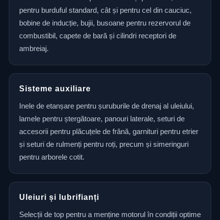
pentru burduful standard, cât și pentru cel din cauciuc,
bobine de inducție, bujii, busoane pentru rezervorul de
combustibil, capete de bară și cilindri receptori de
ambreiaj.
Sisteme auxiliare
Inele de etanșare pentru șuruburile de drenaj al uleiului,
lamele pentru ștergătoare, panouri laterale, seturi de
accesorii pentru plăcuțele de frână, garnituri pentru etrier
și seturi de rulmenți pentru roți, precum și simeringuri
pentru arborele cotit.
Uleiuri și lubrifianți
Selecții de top pentru a menține motorul în condiții optime