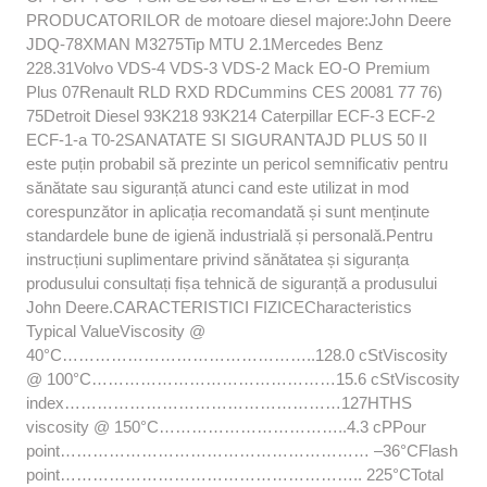
PRODUCATORILOR de motoare diesel majore:John Deere
JDQ-78XMAN M3275Tip MTU 2.1Mercedes Benz
228.31Volvo VDS-4 VDS-3 VDS-2 Mack EO-O Premium
Plus 07Renault RLD RXD RDCummins CES 20081 77 76)
75Detroit Diesel 93K218 93K214 Caterpillar ECF-3 ECF-2
ECF-1-a T0-2SANATATE SI SIGURANTAJD PLUS 50 II
este puțin probabil să prezinte un pericol semnificativ pentru
sănătate sau siguranță atunci cand este utilizat in mod
corespunzător in aplicația recomandată și sunt menținute
standardele bune de igienă industrială și personală.Pentru
instrucțiuni suplimentare privind sănătatea și siguranța
produsului consultați fișa tehnică de siguranță a produsului
John Deere.CARACTERISTICI FIZICECharacteristics
Typical ValueViscosity @
40°C………………………………………..128.0 cStViscosity
@ 100°C………………………………………15.6 cStViscosity
index……………………………………………127HTHS
viscosity @ 150°C……………………………..4.3 cPPour
point………………………………………………… –36°CFlash
point……………………………………………….. 225°CTotal