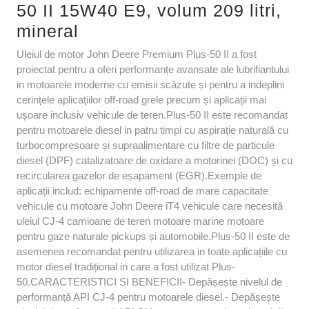
50 II 15W40 E9, volum 209 litri,
mineral
Uleiul de motor John Deere Premium Plus-50 II a fost
proiectat pentru a oferi performanțe avansate ale lubrifiantului
in motoarele moderne cu emisii scăzute și pentru a indeplini
cerințele aplicațiilor off-road grele precum și aplicații mai
ușoare inclusiv vehicule de teren.Plus-50 II este recomandat
pentru motoarele diesel in patru timpi cu aspirație naturală cu
turbocompresoare și supraalimentare cu filtre de particule
diesel (DPF) catalizatoare de oxidare a motorinei (DOC) și cu
recircularea gazelor de eșapament (EGR).Exemple de
aplicații includ: echipamente off-road de mare capacitate
vehicule cu motoare John Deere iT4 vehicule care necesită
uleiul CJ-4 camioane de teren motoare marine motoare
pentru gaze naturale pickups și automobile.Plus-50 II este de
asemenea recomandat pentru utilizarea in toate aplicațiile cu
motor diesel tradițional in care a fost utilizat Plus-
50.CARACTERISTICI SI BENEFICII- Depășește nivelul de
performanță API CJ-4 pentru motoarele diesel.- Depășește