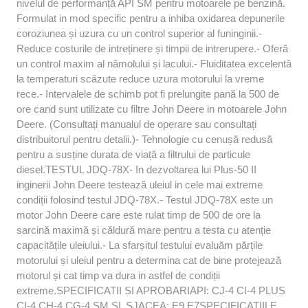
nivelul de performanță API SM pentru motoarele pe benzină.
Formulat in mod specific pentru a inhiba oxidarea depunerile
coroziunea și uzura cu un control superior al funinginii.-
Reduce costurile de intreținere și timpii de intrerupere.- Oferă
un control maxim al nămolului și lacului.- Fluiditatea excelentă
la temperaturi scăzute reduce uzura motorului la vreme
rece.- Intervalele de schimb pot fi prelungite pană la 500 de
ore cand sunt utilizate cu filtre John Deere in motoarele John
Deere. (Consultați manualul de operare sau consultați
distribuitorul pentru detalii.)- Tehnologie cu cenușă redusă
pentru a susține durata de viață a filtrului de particule
diesel.TESTUL JDQ-78X- In dezvoltarea lui Plus-50 II
inginerii John Deere testează uleiul in cele mai extreme
condiții folosind testul JDQ-78X.- Testul JDQ-78X este un
motor John Deere care este rulat timp de 500 de ore la
sarcină maximă și căldură mare pentru a testa cu atenție
capacitățile uleiului.- La sfarșitul testului evaluăm părțile
motorului și uleiul pentru a determina cat de bine protejează
motorul și cat timp va dura in astfel de condiții
extreme.SPECIFICATII SI APROBARIAPI: CJ-4 CI-4 PLUS
CI-4 CH-4 CG-4 SM SL SJACEA: E9 E7SPECIFICATIILE