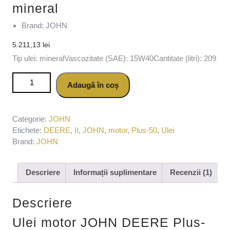
mineral
Brand: JOHN
5.211,13
lei
Tip ulei: mineralVascozitate (SAE): 15W40Cantitate (litri): 209
Cantitate Ulei motor JOHN DEERE Plus-50 II 15W40 E9,
Adaugă în coș
volum 209 litri, mineral
Categorie:
JOHN
Etichete:
DEERE
,
II
,
JOHN
,
motor
,
Plus-50
,
Ulei
Brand:
JOHN
Descriere
Informații suplimentare
Recenzii (1)
Descriere
Ulei motor JOHN DEERE Plus-