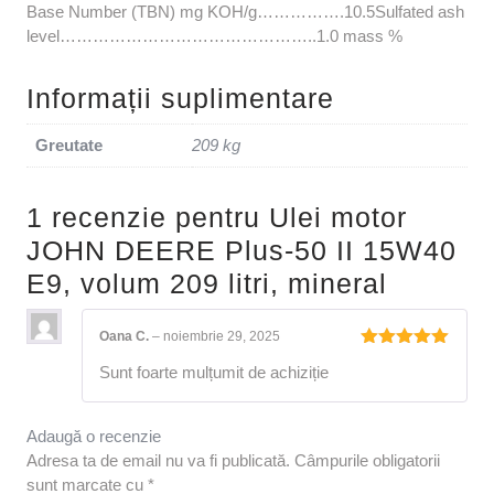
Base Number (TBN) mg KOH/g…………….10.5Sulfated ash
level………………………………………..1.0 mass %
Informații suplimentare
Greutate
209 kg
1 recenzie pentru
Ulei motor
JOHN DEERE Plus-50 II 15W40
E9, volum 209 litri, mineral
Oana C.
–
noiembrie 29, 2025
Evaluat la
Sunt foarte mulțumit de achiziție
5
din 5
Adaugă o recenzie
Adresa ta de email nu va fi publicată.
Câmpurile obligatorii
sunt marcate cu
*