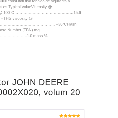
ului consultați fișa tehnică de siguranță a
ics Typical ValueViscosity @
ty @ 100°C………………………………………15.6
S viscosity @
………………………………………… –36°CFlash
 Number (TBN) mg
…………………..1.0 mass %
otor JOHN DEERE
0002X020, volum 20