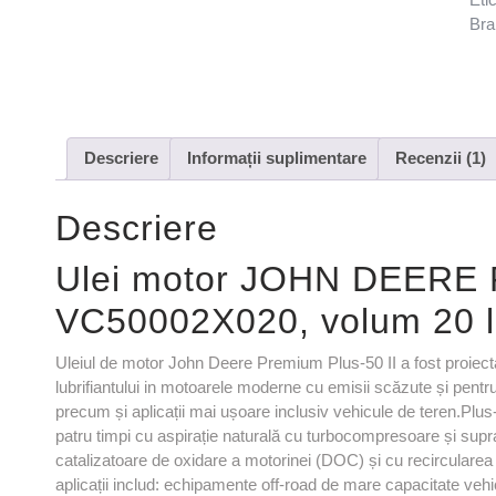
Bra
Descriere
Informații suplimentare
Recenzii (1)
Descriere
Ulei motor JOHN DEERE P
VC50002X020, volum 20 lit
Uleiul de motor John Deere Premium Plus-50 II a fost proiect
lubrifiantului in motoarele moderne cu emisii scăzute și pentru a
precum și aplicații mai ușoare inclusiv vehicule de teren.Plu
patru timpi cu aspirație naturală cu turbocompresoare și supra
catalizatoare de oxidare a motorinei (DOC) și cu recircula
aplicații includ: echipamente off-road de mare capacitate ve