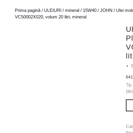
Prima pagină
/
ULEIURI
/
mineral
/
15W40
/
JOHN
/ Ulei mo
VC50002X020, volum 20 litri, mineral
U
P
V
li
64
Tip
(lit
Can
Cat
Eti