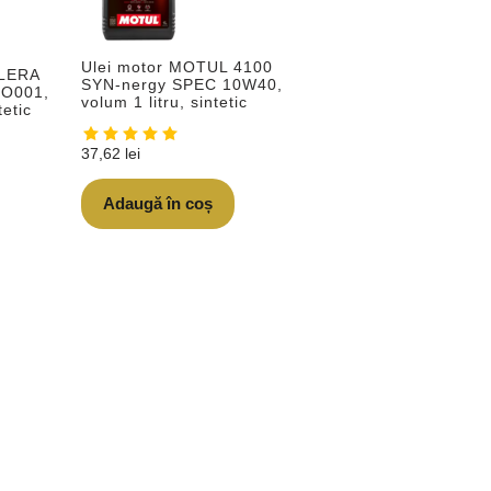
Ulei motor MOTUL 4100
ELERA
SYN-nergy SPEC 10W40,
RO001,
volum 1 litru, sintetic
tetic
37,62
lei
Adaugă în coș