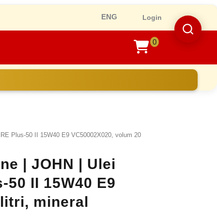
Ro
Login
0
shopping
cart
RE Plus-50 II 15W40 E9 VC50002X020, volum 20
ne | JOHN | Ulei
-50 II 15W40 E9
tri, mineral