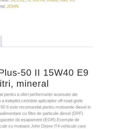
nd:
JOHN
lus-50 II 15W40 E9
ri, mineral
at pentru a oferi performanțe avansate ale
 indeplini cerințele aplicațiilor off-road grele
s-50 II este recomandat pentru motoarele diesel in
alimentare cu filtre de particule diesel (DPF)
rea gazelor de eșapament (EGR).Exemple de
hicule cu motoare John Deere iT4 vehicule care