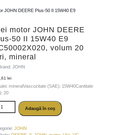
tor JOHN DEERE Plus-50 II 15W40 E9
lei motor JOHN DEERE
lus-50 II 15W40 E9
C50002X020, volum 20
tri, mineral
Brand: JOHN
1,61
lei
 ulei: mineralVascozitate (SAE): 15W40Cantitate
ri): 20
titate Ulei motor JOHN DEERE Plus-50 II 15W40 E9 VC50002X020, vo
Adaugă în coș
egorie:
JOHN
chete:
DEERE
,
II
,
JOHN
,
motor
,
Ulei
,
VC