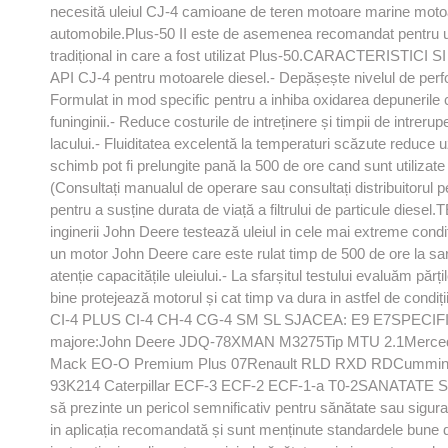
necesită uleiul CJ-4 camioane de teren motoare marine motoa
automobile.Plus-50 II este de asemenea recomandat pentru util
tradițional in care a fost utilizat Plus-50.CARACTERISTICI 
API CJ-4 pentru motoarele diesel.- Depășește nivelul de pe
Formulat in mod specific pentru a inhiba oxidarea depunerile 
funinginii.- Reduce costurile de intreținere și timpii de intrer
lacului.- Fluiditatea excelentă la temperaturi scăzute reduce 
schimb pot fi prelungite pană la 500 de ore cand sunt utilizat
(Consultați manualul de operare sau consultați distribuitorul 
pentru a susține durata de viață a filtrului de particule diese
inginerii John Deere testează uleiul in cele mai extreme cond
un motor John Deere care este rulat timp de 500 de ore la sa
atenție capacitățile uleiului.- La sfarșitul testului evaluăm părț
bine protejează motorul și cat timp va dura in astfel de co
CI-4 PLUS CI-4 CH-4 CG-4 SM SL SJACEA: E9 E7SPECIF
majore:John Deere JDQ-78XMAN M3275Tip MTU 2.1Merced
Mack EO-O Premium Plus 07Renault RLD RXD RDCummins C
93K214 Caterpillar ECF-3 ECF-2 ECF-1-a T0-2SANATATE SI
să prezinte un pericol semnificativ pentru sănătate sau sigur
in aplicația recomandată și sunt menținute standardele bune d