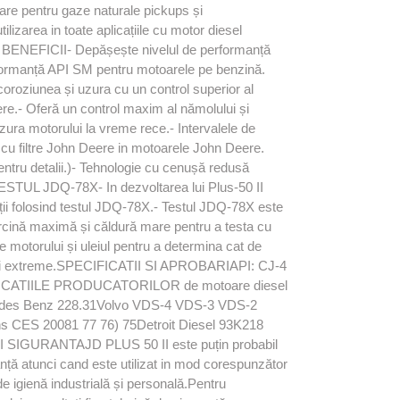
re pentru gaze naturale pickups și
izarea in toate aplicațiile cu motor diesel
SI BENEFICII- Depășește nivelul de performanță
rformanță API SM pentru motoarele pe benzină.
coroziunea și uzura cu un control superior al
upere.- Oferă un control maxim al nămolului și
uzura motorului la vreme rece.- Intervalele de
e cu filtre John Deere in motoarele John Deere.
pentru detalii.)- Tehnologie cu cenușă redusă
l.TESTUL JDQ-78X- In dezvoltarea lui Plus-50 II
iții folosind testul JDQ-78X.- Testul JDQ-78X este
rcină maximă și căldură mare pentru a testa cu
ile motorului și uleiul pentru a determina cat de
ndiții extreme.SPECIFICATII SI APROBARIAPI: CJ-4
ICATIILE PRODUCATORILOR de motoare diesel
es Benz 228.31Volvo VDS-4 VDS-3 VDS-2
ES 20081 77 76) 75Detroit Diesel 93K218
 SIGURANTAJD PLUS 50 II este puțin probabil
anță atunci cand este utilizat in mod corespunzător
e igienă industrială și personală.Pentru