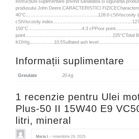
instrucțiuni suplimentare privind sănătatea și siguranța produs
produsului John Deere.CARACTERISTICI FIZICECharacterist
40°C………………………………………..128.0 cStViscosi
cStViscosity index……………………………………………127HTH
150°C……………………………..4.3 cPPour point………
point……………………………………………….. 225°CTotal Base
KOH/g…………….10.5Sulfated ash level……………………
Informații suplimentare
Greutate
20 kg
1 recenzie pentru
Ulei m
Plus-50 II 15W40 E9 VC5
litri, mineral
Maria I.
–
noiembrie 29, 2025