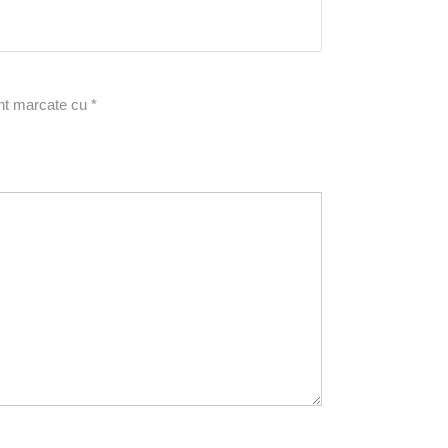
Evaluat la
5
din 5
unt marcate cu
*