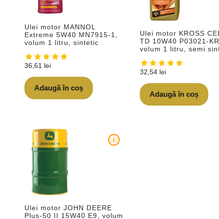
Ulei motor MANNOL
Ulei motor KROSS C
Extreme 5W40 MN7915-1,
TD 10W40 P03021-K
volum 1 litru, sintetic
volum 1 litru, semi sin
36,61
lei
32,54
lei
Adaugă în coș
Adaugă în coș
i
Ulei motor JOHN DEERE
Plus-50 II 15W40 E9, volum