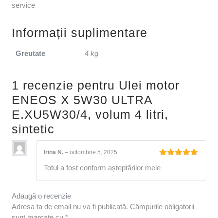
service
Informații suplimentare
Greutate
4 kg
1 recenzie pentru
Ulei motor
ENEOS X 5W30 ULTRA
E.XU5W30/4, volum 4 litri,
sintetic
Irina N.
–
octombrie 5, 2025
Evaluat la
Totul a fost conform așteptărilor mele
5
din 5
Adaugă o recenzie
Adresa ta de email nu va fi publicată.
Câmpurile obligatorii
sunt marcate cu
*