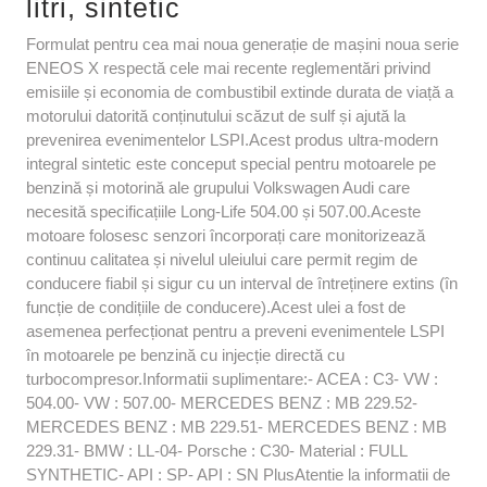
litri, sintetic
Formulat pentru cea mai noua generație de mașini noua serie
ENEOS X respectă cele mai recente reglementări privind
emisiile și economia de combustibil extinde durata de viață a
motorului datorită conținutului scăzut de sulf și ajută la
prevenirea evenimentelor LSPI.Acest produs ultra-modern
integral sintetic este conceput special pentru motoarele pe
benzină și motorină ale grupului Volkswagen Audi care
necesită specificațiile Long-Life 504.00 și 507.00.Aceste
motoare folosesc senzori încorporați care monitorizează
continuu calitatea și nivelul uleiului care permit regim de
conducere fiabil și sigur cu un interval de întreținere extins (în
funcție de condițiile de conducere).Acest ulei a fost de
asemenea perfecționat pentru a preveni evenimentele LSPI
în motoarele pe benzină cu injecție directă cu
turbocompresor.Informatii suplimentare:- ACEA : C3- VW :
504.00- VW : 507.00- MERCEDES BENZ : MB 229.52-
MERCEDES BENZ : MB 229.51- MERCEDES BENZ : MB
229.31- BMW : LL-04- Porsche : C30- Material : FULL
SYNTHETIC- API : SP- API : SN PlusAtentie la informatii de