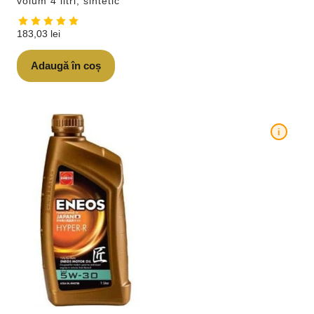
volum 4 litri, sintetic
183,03
lei
Adaugă în coș
i