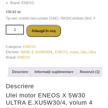
Brand: ENEOS
230,82
lei
Tip ulei: sinteticVascozitate (SAE): 5W30Cantitate (litri): 4
Cantitate Ulei motor ENEOS X 5W30 ULTRA E.XU5W30/4,
Adaugă în coș
volum 4 litri, sintetic
Categorie:
ENEOS
Etichete:
5W30
,
E.XU5W30/4,
,
ENEOS
,
motor
,
Ulei
,
Ultra
Brand:
ENEOS
Descriere
Informații suplimentare
Recenzii (1)
Descriere
Ulei motor ENEOS X 5W30
ULTRA E.XU5W30/4, volum 4