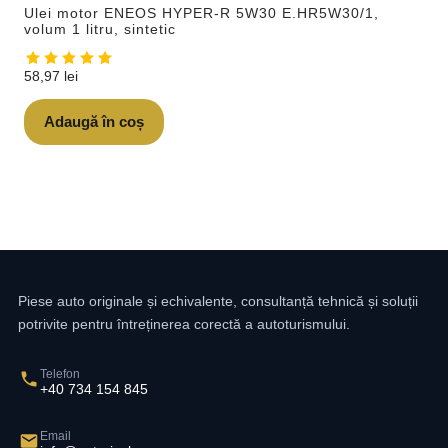
Ulei motor ENEOS HYPER-R 5W30 E.HR5W30/1,
volum 1 litru, sintetic
58,97
lei
Adaugă în coș
Piese auto originale și echivalente, consultanță tehnică și soluții
potrivite pentru întreținerea corectă a autoturismului.
Telefon
+40 734 154 845
Email