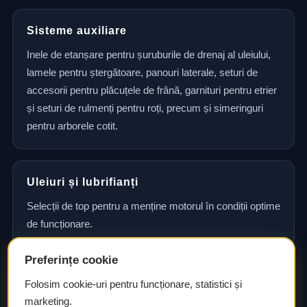
Sisteme auxiliare
Inele de etanșare pentru șuruburile de drenaj al uleiului,
lamele pentru ștergătoare, panouri laterale, seturi de
accesorii pentru plăcuțele de frână, garnituri pentru etrier
și seturi de rulmenți pentru roți, precum și simeringuri
pentru arborele cotit.
Uleiuri și lubrifianți
Selecții de top pentru a menține motorul în condiții optime
de funcționare.
Preferințe cookie
Consultanță și asistență tehnică
Folosim cookie-uri pentru funcționare, statistici și
marketing.
Consultanță și asistență tehnică pentru alegerea pieselor