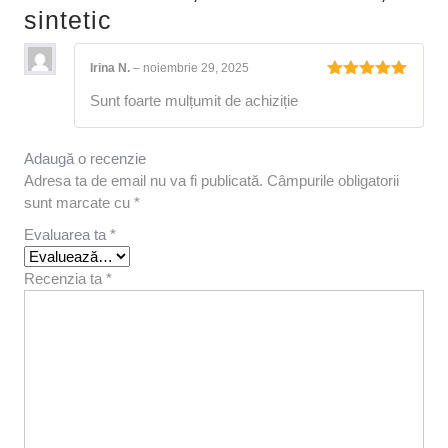
sintetic
Irina N.
–
noiembrie 29, 2025
Evaluat la
Sunt foarte mulțumit de achiziție
5
din 5
Adaugă o recenzie
Adresa ta de email nu va fi publicată.
Câmpurile obligatorii
sunt marcate cu
*
Evaluarea ta
*
Recenzia ta
*