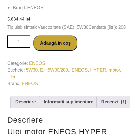
Brand: ENEOS
5.834,44
lei
Tip ulei: sinteticVascozitate (SAE): 5W30Cantitate (litri): 208
Cantitate Ulei motor ENEOS HYPER 5W30 E.H5W30/208,
Adaugă în coș
volum 208 litri, sintetic
Categorie:
ENEOS
Etichete:
5W30
,
E.H5W30/208,
,
ENEOS
,
HYPER
,
motor
,
Ulei
Brand:
ENEOS
Descriere
Informații suplimentare
Recenzii (1)
Descriere
Ulei motor ENEOS HYPER