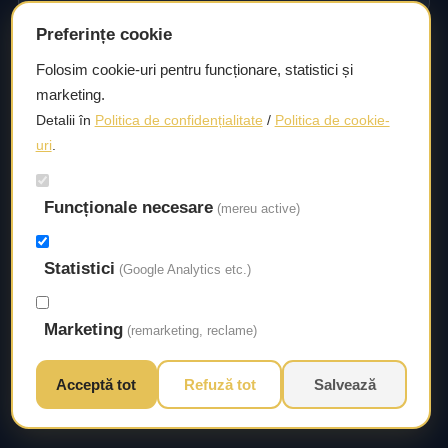
Preferințe cookie
Consultanță și asistență tehnică
Folosim cookie-uri pentru funcționare, statistici și
marketing.
Consultanță și asistență tehnică pentru alegerea pieselor
Detalii în
Politica de confidențialitate
/
Politica de cookie-
potrivite și efectuarea reparațiilor sau întreținerii corecte.
uri
.
Livrare rapidă
Funcționale necesare
(mereu active)
Asigurăm un timp de livrare scurt, astfel încât să aveți
acces la piesele necesare fără întârzieri.
Statistici
(Google Analytics etc.)
Marketing
(remarketing, reclame)
Acceptă tot
Refuză tot
Salvează
© 2026 Autorival. Toate drepturile rezervate.