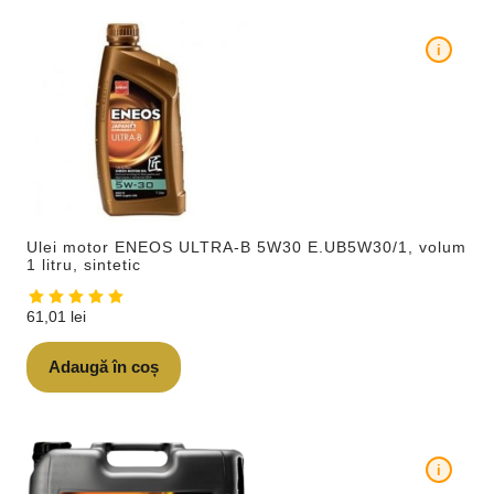
i
Ulei motor ENEOS ULTRA-B 5W30 E.UB5W30/1, volum
1 litru, sintetic
61,01
lei
Adaugă în coș
i