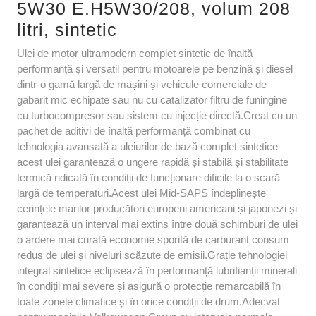
5W30 E.H5W30/208, volum 208
litri, sintetic
Ulei de motor ultramodern complet sintetic de înaltă
performanță și versatil pentru motoarele pe benzină și diesel
dintr-o gamă largă de mașini și vehicule comerciale de
gabarit mic echipate sau nu cu catalizator filtru de funingine
cu turbocompresor sau sistem cu injecție directă.Creat cu un
pachet de aditivi de înaltă performanță combinat cu
tehnologia avansată a uleiurilor de bază complet sintetice
acest ulei garantează o ungere rapidă și stabilă și stabilitate
termică ridicată în condiții de funcționare dificile la o scară
largă de temperaturi.Acest ulei Mid-SAPS îndeplinește
cerințele marilor producători europeni americani și japonezi și
garantează un interval mai extins între două schimburi de ulei
o ardere mai curată economie sporită de carburant consum
redus de ulei și niveluri scăzute de emisii.Grație tehnologiei
integral sintetice eclipsează în performanță lubrifianții minerali
în condiții mai severe și asigură o protecție remarcabilă în
toate zonele climatice și în orice condiții de drum.Adecvat