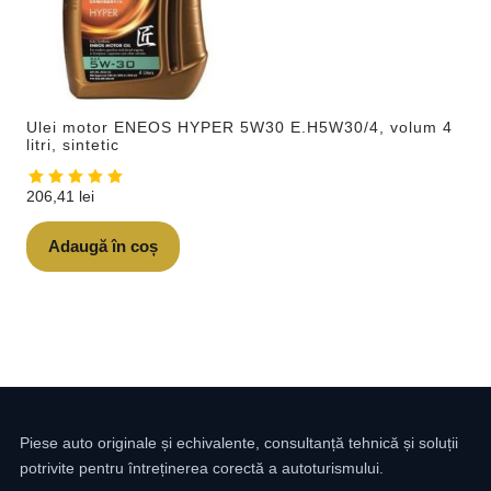
Ulei motor ENEOS HYPER 5W30 E.H5W30/4, volum 4
litri, sintetic
206,41
lei
Adaugă în coș
Piese auto originale și echivalente, consultanță tehnică și soluții
potrivite pentru întreținerea corectă a autoturismului.