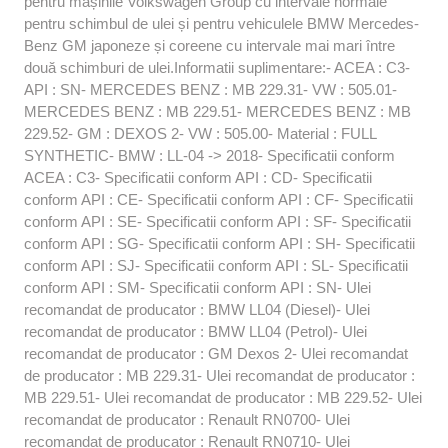
pentru mașinile Volkswagen Group cu intervale normale
pentru schimbul de ulei și pentru vehiculele BMW Mercedes-
Benz GM japoneze și coreene cu intervale mai mari între
două schimburi de ulei.Informatii suplimentare:- ACEA : C3-
API : SN- MERCEDES BENZ : MB 229.31- VW : 505.01-
MERCEDES BENZ : MB 229.51- MERCEDES BENZ : MB
229.52- GM : DEXOS 2- VW : 505.00- Material : FULL
SYNTHETIC- BMW : LL-04 -> 2018- Specificatii conform
ACEA : C3- Specificatii conform API : CD- Specificatii
conform API : CE- Specificatii conform API : CF- Specificatii
conform API : SE- Specificatii conform API : SF- Specificatii
conform API : SG- Specificatii conform API : SH- Specificatii
conform API : SJ- Specificatii conform API : SL- Specificatii
conform API : SM- Specificatii conform API : SN- Ulei
recomandat de producator : BMW LL04 (Diesel)- Ulei
recomandat de producator : BMW LL04 (Petrol)- Ulei
recomandat de producator : GM Dexos 2- Ulei recomandat
de producator : MB 229.31- Ulei recomandat de producator :
MB 229.51- Ulei recomandat de producator : MB 229.52- Ulei
recomandat de producator : Renault RN0700- Ulei
recomandat de producator : Renault RN0710- Ulei