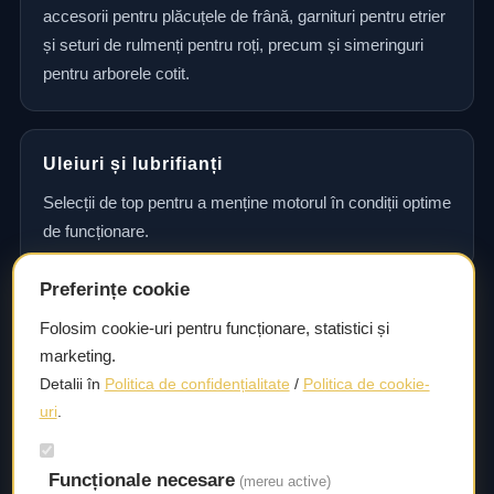
accesorii pentru plăcuțele de frână, garnituri pentru etrier
și seturi de rulmenți pentru roți, precum și simeringuri
pentru arborele cotit.
Uleiuri și lubrifianți
Selecții de top pentru a menține motorul în condiții optime
de funcționare.
Preferințe cookie
Consultanță și asistență tehnică
Folosim cookie-uri pentru funcționare, statistici și
marketing.
Consultanță și asistență tehnică pentru alegerea pieselor
Detalii în
Politica de confidențialitate
/
Politica de cookie-
potrivite și efectuarea reparațiilor sau întreținerii corecte.
uri
.
Livrare rapidă
Funcționale necesare
(mereu active)