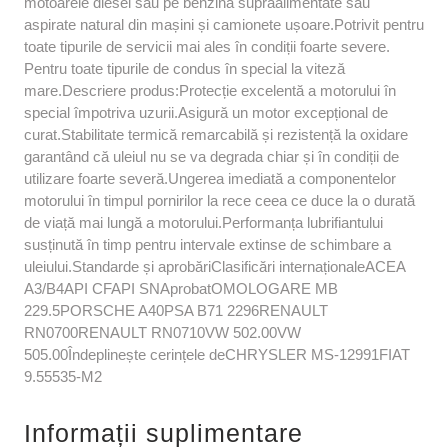
motoarele diesel sau pe benzină supraalimentate sau
aspirate natural din mașini și camionete ușoare.Potrivit pentru
toate tipurile de servicii mai ales în condiții foarte severe.
Pentru toate tipurile de condus în special la viteză
mare.Descriere produs:Protecție excelentă a motorului în
special împotriva uzurii.Asigură un motor excepțional de
curat.Stabilitate termică remarcabilă și rezistență la oxidare
garantând că uleiul nu se va degrada chiar și în condiții de
utilizare foarte severă.Ungerea imediată a componentelor
motorului în timpul pornirilor la rece ceea ce duce la o durată
de viață mai lungă a motorului.Performanța lubrifiantului
susținută în timp pentru intervale extinse de schimbare a
uleiului.Standarde și aprobăriClasificări internaționaleACEA
A3/B4API CFAPI SNAprobatOMOLOGARE MB
229.5PORSCHE A40PSA B71 2296RENAULT
RN0700RENAULT RN0710VW 502.00VW
505.00Îndeplinește cerințele deCHRYSLER MS-12991FIAT
9.55535-M2
Informații suplimentare