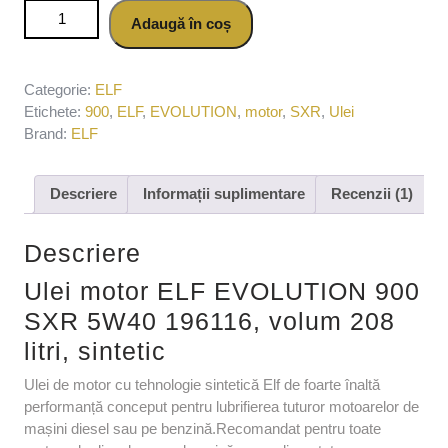
Cantitate Ulei motor ELF EVOLUTION 900 SXR 5W40
Adaugă în coș
196116, volum 208 litri, sintetic
Categorie:
ELF
Etichete:
900
,
ELF
,
EVOLUTION
,
motor
,
SXR
,
Ulei
Brand:
ELF
Descriere
Informații suplimentare
Recenzii (1)
Descriere
Ulei motor ELF EVOLUTION 900
SXR 5W40 196116, volum 208
litri, sintetic
Ulei de motor cu tehnologie sintetică Elf de foarte înaltă
performanță conceput pentru lubrifierea tuturor motoarelor de
mașini diesel sau pe benzină.Recomandat pentru toate