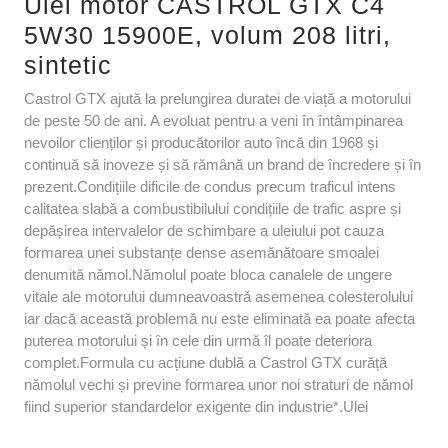
Ulei motor CASTROL GTX C4
5W30 15900E, volum 208 litri,
sintetic
Castrol GTX ajută la prelungirea duratei de viață a motorului
de peste 50 de ani. A evoluat pentru a veni în întâmpinarea
nevoilor clienților și producătorilor auto încă din 1968 și
continuă să inoveze și să rămână un brand de încredere și în
prezent.Condițiile dificile de condus precum traficul intens
calitatea slabă a combustibilului condițiile de trafic aspre și
depășirea intervalelor de schimbare a uleiului pot cauza
formarea unei substanțe dense asemănătoare smoalei
denumită nămol.Nămolul poate bloca canalele de ungere
vitale ale motorului dumneavoastră asemenea colesterolului
iar dacă această problemă nu este eliminată ea poate afecta
puterea motorului și în cele din urmă îl poate deteriora
complet.Formula cu acțiune dublă a Castrol GTX curăță
nămolul vechi și previne formarea unor noi straturi de nămol
fiind superior standardelor exigente din industrie*.Ulei