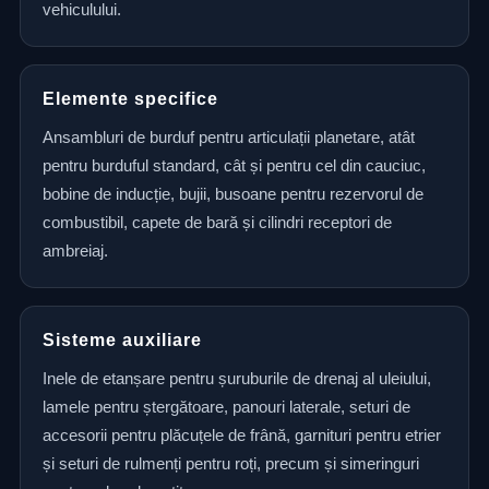
vehiculului.
Elemente specifice
Ansambluri de burduf pentru articulații planetare, atât
pentru burduful standard, cât și pentru cel din cauciuc,
bobine de inducție, bujii, busoane pentru rezervorul de
combustibil, capete de bară și cilindri receptori de
ambreiaj.
Sisteme auxiliare
Inele de etanșare pentru șuruburile de drenaj al uleiului,
lamele pentru ștergătoare, panouri laterale, seturi de
accesorii pentru plăcuțele de frână, garnituri pentru etrier
și seturi de rulmenți pentru roți, precum și simeringuri