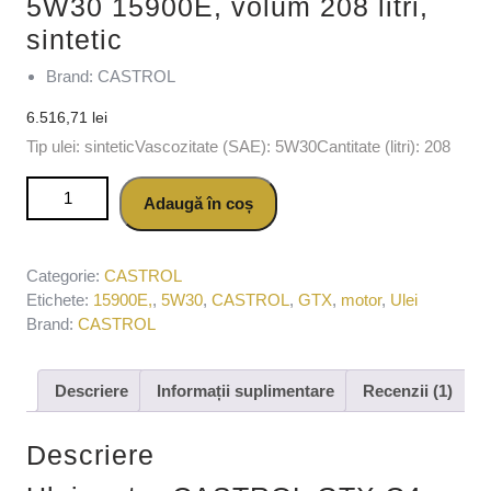
5W30 15900E, volum 208 litri,
sintetic
Brand: CASTROL
6.516,71
lei
Tip ulei: sinteticVascozitate (SAE): 5W30Cantitate (litri): 208
Cantitate Ulei motor CASTROL GTX C4 5W30 15900E,
Adaugă în coș
volum 208 litri, sintetic
Categorie:
CASTROL
Etichete:
15900E,
,
5W30
,
CASTROL
,
GTX
,
motor
,
Ulei
Brand:
CASTROL
Descriere
Informații suplimentare
Recenzii (1)
Descriere