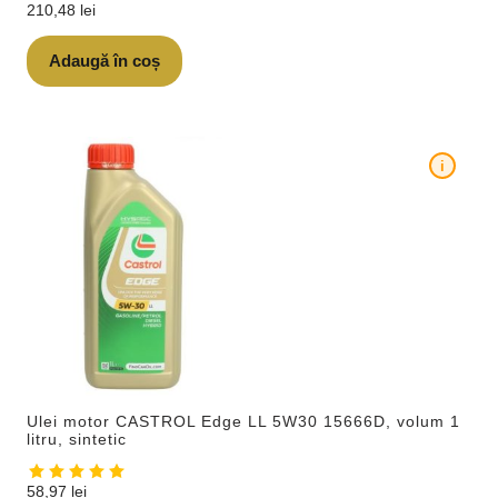
210,48
lei
Adaugă în coș
i
Ulei motor CASTROL Edge LL 5W30 15666D, volum 1
litru, sintetic
58,97
lei