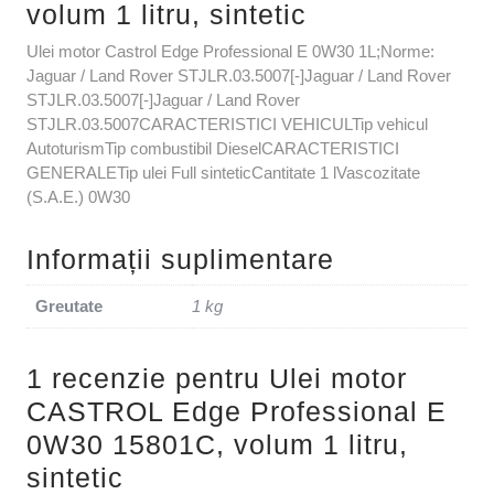
volum 1 litru, sintetic
Ulei motor Castrol Edge Professional E 0W30 1L;Norme:
Jaguar / Land Rover STJLR.03.5007[-]Jaguar / Land Rover
STJLR.03.5007[-]Jaguar / Land Rover
STJLR.03.5007CARACTERISTICI VEHICULTip vehicul
AutoturismTip combustibil DieselCARACTERISTICI
GENERALETip ulei Full sinteticCantitate 1 lVascozitate
(S.A.E.) 0W30
Informații suplimentare
Greutate
1 kg
1 recenzie pentru
Ulei motor
CASTROL Edge Professional E
0W30 15801C, volum 1 litru,
sintetic