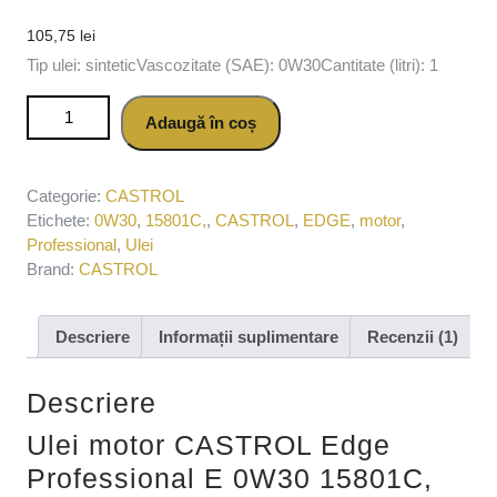
105,75
lei
Tip ulei: sinteticVascozitate (SAE): 0W30Cantitate (litri): 1
Cantitate Ulei motor CASTROL Edge Professional E 0W30
Adaugă în coș
15801C, volum 1 litru, sintetic
Categorie:
CASTROL
Etichete:
0W30
,
15801C,
,
CASTROL
,
EDGE
,
motor
,
Professional
,
Ulei
Brand:
CASTROL
Descriere
Informații suplimentare
Recenzii (1)
Descriere
Ulei motor CASTROL Edge
Professional E 0W30 15801C,