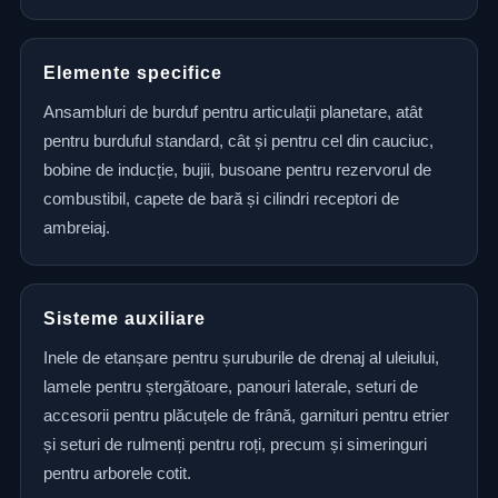
Elemente specifice
Ansambluri de burduf pentru articulații planetare, atât
pentru burduful standard, cât și pentru cel din cauciuc,
bobine de inducție, bujii, busoane pentru rezervorul de
combustibil, capete de bară și cilindri receptori de
ambreiaj.
Sisteme auxiliare
Inele de etanșare pentru șuruburile de drenaj al uleiului,
lamele pentru ștergătoare, panouri laterale, seturi de
accesorii pentru plăcuțele de frână, garnituri pentru etrier
și seturi de rulmenți pentru roți, precum și simeringuri
pentru arborele cotit.