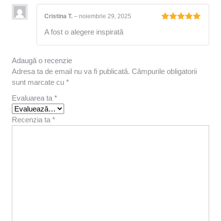
Cristina T.
–
noiembrie 29, 2025
Evaluat la
A fost o alegere inspirată
5
din 5
Adaugă o recenzie
Adresa ta de email nu va fi publicată.
Câmpurile obligatorii
sunt marcate cu
*
Evaluarea ta
*
Recenzia ta
*