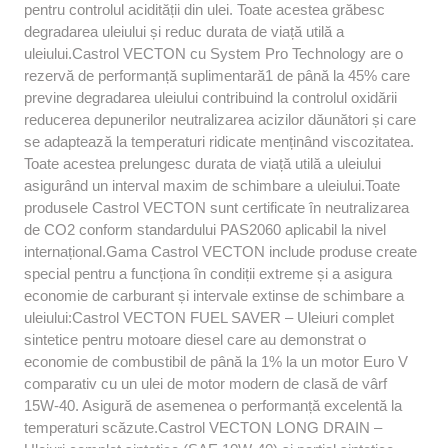
pentru controlul acidității din ulei. Toate acestea grăbesc
degradarea uleiului și reduc durata de viață utilă a
uleiului.Castrol VECTON cu System Pro Technology are o
rezervă de performanță suplimentară1 de până la 45% care
previne degradarea uleiului contribuind la controlul oxidării
reducerea depunerilor neutralizarea acizilor dăunători și care
se adaptează la temperaturi ridicate menținând viscozitatea.
Toate acestea prelungesc durata de viață utilă a uleiului
asigurând un interval maxim de schimbare a uleiului.Toate
produsele Castrol VECTON sunt certificate în neutralizarea
de CO2 conform standardului PAS2060 aplicabil la nivel
internațional.Gama Castrol VECTON include produse create
special pentru a funcționa în condiții extreme și a asigura
economie de carburant și intervale extinse de schimbare a
uleiului:Castrol VECTON FUEL SAVER – Uleiuri complet
sintetice pentru motoare diesel care au demonstrat o
economie de combustibil de până la 1% la un motor Euro V
comparativ cu un ulei de motor modern de clasă de vârf
15W-40. Asigură de asemenea o performanță excelentă la
temperaturi scăzute.Castrol VECTON LONG DRAIN –