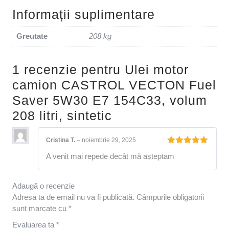
Informații suplimentare
Greutate
208 kg
1 recenzie pentru
Ulei motor
camion CASTROL VECTON Fuel
Saver 5W30 E7 154C33, volum
208 litri, sintetic
Cristina T.
–
noiembrie 29, 2025
Evaluat la
A venit mai repede decât mă așteptam
5
din 5
Adaugă o recenzie
Adresa ta de email nu va fi publicată.
Câmpurile obligatorii
sunt marcate cu
*
Evaluarea ta
*