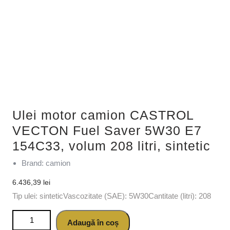
Ulei motor camion CASTROL
VECTON Fuel Saver 5W30 E7
154C33, volum 208 litri, sintetic
Brand: camion
6.436,39
lei
Tip ulei: sinteticVascozitate (SAE): 5W30Cantitate (litri): 208
Cantitate Ulei motor camion CASTROL VECTON Fuel Saver
Adaugă în coș
5W30 E7 154C33, volum 208 litri, sintetic