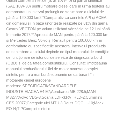
Uleiuri complet sintetice (SAE 10W-40) și parțial sintetice
(SAE 10W-30) pentru motoare diesel care în urma testelor au
demonstrat un interval prelungit de schimbare a uleiului de
până la 120.000 km2.*Comparativ cu cerințele API și ACEA
din domeniu și în baza unor teste realizate pe 81% din gama
Castrol VECTON pe volum utilizând vânzările pe 12 luni până
în martie 2017.**Aprobat de MAN pentru până la 120.000 km
și Mercedes Benz Volvo și Renault pentru 100.000 km în
conformitate cu specificațiile acestora. Intervalul propriu-zis
de schimbare a uleiului depinde de tipul motorului de condițiile
de funcționare de istoricul de service de diagnoza la bord
(OBD) și de calitatea combustibilului. Consultați întotdeauna
manualul producătoruluiUlei de motor avansat complet
sintetic pentru o mai bună economie de carburant în
motoarele diesel europene
moderne.SPECIFICAȚII/STANDARDELE
INDUSTRIEIACEA E4 E7;Aprobarea MB 228.5;MAN
M3277;Volvo VDS-3;Scania LDF-3;RVI RLD-2;Cummins
CES 20077;Categorie ulei MTU 3;Deutz DQC III-10;Mack
EO-N;TIPComplet sintetic