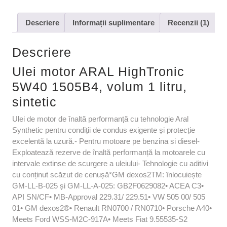
Descriere
Informații suplimentare
Recenzii (1)
Descriere
Ulei motor ARAL HighTronic
5W40 1505B4, volum 1 litru,
sintetic
Ulei de motor de înaltă performanță cu tehnologie Aral
Synthetic pentru condiții de condus exigente și protecție
excelentă la uzură.- Pentru motoare pe benzina si diesel-
Exploatează rezerve de înaltă performanță la motoarele cu
intervale extinse de scurgere a uleiului- Tehnologie cu aditivi
cu conținut scăzut de cenușă*GM dexos2TM: înlocuiește
GM-LL-B-025 și GM-LL-A-025: GB2F0629082• ACEA C3•
API SN/CF• MB-Approval 229.31/ 229.51• VW 505 00/ 505
01• GM dexos2®• Renault RN0700 / RN0710• Porsche A40•
Meets Ford WSS-M2C-917A• Meets Fiat 9.55535-S2