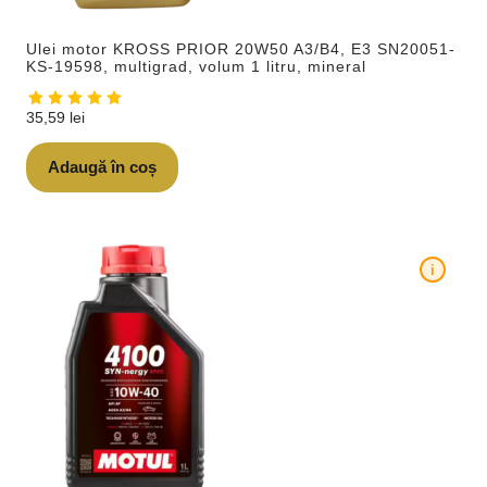
Ulei motor KROSS PRIOR 20W50 A3/B4, E3 SN20051-
KS-19598, multigrad, volum 1 litru, mineral
35,59
lei
Adaugă în coș
i