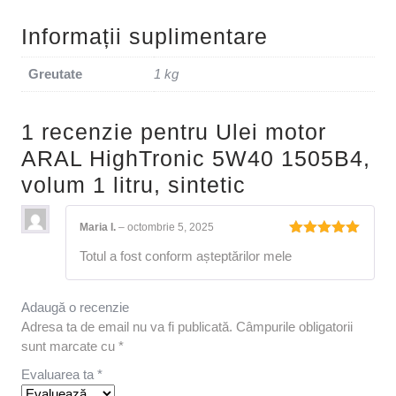
Informații suplimentare
Greutate
1 kg
1 recenzie pentru
Ulei motor
ARAL HighTronic 5W40 1505B4,
volum 1 litru, sintetic
Maria I.
–
octombrie 5, 2025
Evaluat la
Totul a fost conform așteptărilor mele
5
din 5
Adaugă o recenzie
Adresa ta de email nu va fi publicată.
Câmpurile obligatorii
sunt marcate cu
*
Evaluarea ta
*