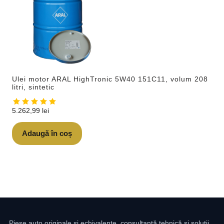
Ulei motor ARAL HighTronic 5W40 151C11, volum 208
litri, sintetic
5.262,99
lei
Adaugă în coș
Piese auto originale și echivalente, consultanță tehnică și soluții