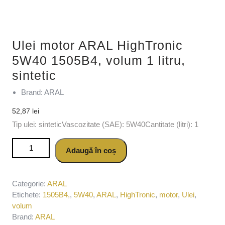
Ulei motor ARAL HighTronic
5W40 1505B4, volum 1 litru,
sintetic
Brand: ARAL
52,87
lei
Tip ulei: sinteticVascozitate (SAE): 5W40Cantitate (litri): 1
Cantitate Ulei motor ARAL HighTronic 5W40 1505B4, volum 1
Adaugă în coș
litru, sintetic
Categorie:
ARAL
Etichete:
1505B4,
,
5W40
,
ARAL
,
HighTronic
,
motor
,
Ulei
,
volum
Brand:
ARAL