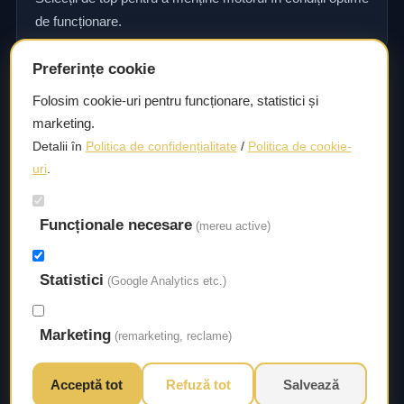
de funcționare.
Preferințe cookie
Consultanță și asistență tehnică
Folosim cookie-uri pentru funcționare, statistici și
marketing.
Consultanță și asistență tehnică pentru alegerea pieselor
Detalii în
Politica de confidențialitate
/
Politica de cookie-
potrivite și efectuarea reparațiilor sau întreținerii corecte.
uri
.
Livrare rapidă
Funcționale necesare
(mereu active)
Asigurăm un timp de livrare scurt, astfel încât să aveți
acces la piesele necesare fără întârzieri.
Statistici
(Google Analytics etc.)
Marketing
(remarketing, reclame)
Acceptă tot
Refuză tot
Salvează
© 2026 Autorival. Toate drepturile rezervate.