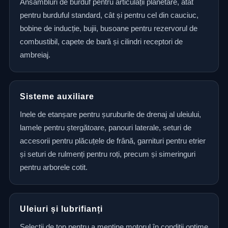
Ansambluri de burduf pentru articulații planetare, atât
pentru burduful standard, cât și pentru cel din cauciuc,
bobine de inducție, bujii, busoane pentru rezervorul de
combustibil, capete de bară și cilindri receptori de
ambreiaj.
Sisteme auxiliare
Inele de etanșare pentru șuruburile de drenaj al uleiului,
lamele pentru ștergătoare, panouri laterale, seturi de
accesorii pentru plăcuțele de frână, garnituri pentru etrier
și seturi de rulmenți pentru roți, precum și simeringuri
pentru arborele cotit.
Uleiuri și lubrifianți
Selecții de top pentru a menține motorul în condiții optime