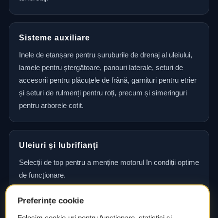
Sisteme auxiliare
Inele de etanșare pentru șuruburile de drenaj al uleiului,
lamele pentru ștergătoare, panouri laterale, seturi de
accesorii pentru plăcuțele de frână, garnituri pentru etrier
și seturi de rulmenți pentru roți, precum și simeringuri
pentru arborele cotit.
Uleiuri și lubrifianți
Selecții de top pentru a menține motorul în condiții optime
de funcționare.
Preferințe cookie
Consultanță și asistență tehnică
Folosim cookie-uri pentru funcționare, statistici și