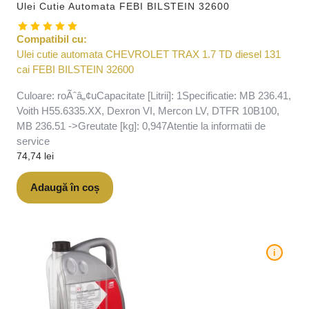
Ulei Cutie Automata FEBI BILSTEIN 32600
Compatibil cu:
Ulei cutie automata CHEVROLET TRAX 1.7 TD diesel 131
cai FEBI BILSTEIN 32600
Culoare: roÃˆâ„¢uCapacitate [Litrii]: 1Specificatie: MB 236.41,
Voith H55.6335.XX, Dexron VI, Mercon LV, DTFR 10B100,
MB 236.51 ->Greutate [kg]: 0,947Atentie la informatii de
service
74,74
lei
Adaugă în coș
i