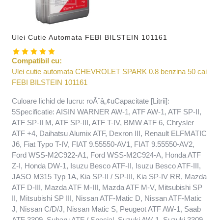
Ulei Cutie Automata FEBI BILSTEIN 101161
Compatibil cu:
Ulei cutie automata CHEVROLET SPARK 0.8 benzina 50 cai
FEBI BILSTEIN 101161
Culoare lichid de lucru: roÃˆâ„¢uCapacitate [Litrii]:
5Specificatie: AISIN WARNER AW-1, ATF AW-1, ATF SP-II,
ATF SP-II M, ATF SP-III, ATF T-IV, BMW ATF 6, Chrysler
ATF +4, Daihatsu Alumix ATF, Dexron III, Renault ELFMATIC
J6, Fiat Typo T-IV, FIAT 9.55550-AV1, FIAT 9.55550-AV2,
Ford WSS-M2C922-A1, Ford WSS-M2C924-A, Honda ATF
Z-I, Honda DW-1, Isuzu Besco ATF-II, Isuzu Besco ATF-III,
JASO M315 Typ 1A, Kia SP-II / SP-III, Kia SP-IV RR, Mazda
ATF D-III, Mazda ATF M-III, Mazda ATF M-V, Mitsubishi SP
II, Mitsubishi SP III, Nissan ATF-Matic D, Nissan ATF-Matic
J, Nissan C/D/J, Nissan Matic S, Peugeot ATF AW-1, Saab
ATF 3309, Subaru ATF / Special, Suzuki AW-1, Suzuki 3309,