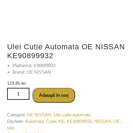
Ulei Cutie Automata OE NISSAN
KE90899932
Platformă: E90899932
Brand: OE NISSAN
123,85
lei
Cantitate Ulei Cutie Automata OE NISSAN KE90899932
Adaugă în coș
Categorii:
OE NISSAN
,
Ulei cutie automata
Etichete:
Automata
,
Cutie
,
KE
,
KE90899932
,
NISSAN
,
OE
,
Ulei