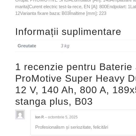
marita]Curent electric test-la-rece, EN [A]: 800Endpolart: 1
12Varianta fixare baza: B03Înaltime [mm]: 223
Informații suplimentare
Greutate
3 kg
1 recenzie pentru
Baterie
ProMotive Super Heavy D
12 V, 140 Ah, 800 A, 18
stanga plus, B03
Ion P.
–
octombrie 5, 2025
Profesionalism și seriozitate, felicitări