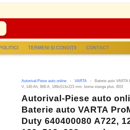
POLITICI
TERMENI ȘI CONDIȚII
CONTACT
Autorival-Piese auto online
›
VARTA
›
Baterie auto VARTA 
V, 140 Ah, 800 A, 189x513x223 mm, borna stanga plus, B03
Autorival-Piese auto onl
Baterie auto VARTA Pro
Duty 640400080 A722, 12