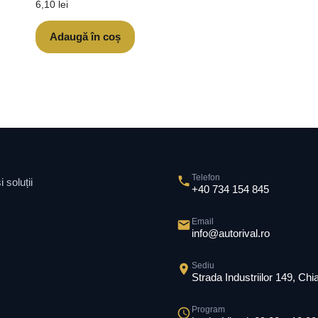
6,10
lei
Adaugă în coș
Telefon
 soluții
+40 734 154 845
Email
info@autorival.ro
Sediu
Strada Industriilor 149, Ch
Program