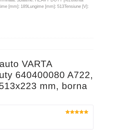
Latime [mm]: 189Lungime [mm]: 513Tensiune [V]:
 auto VARTA
uty 640400080 A722,
9x513x223 mm, borna
Evaluat la
5
din 5