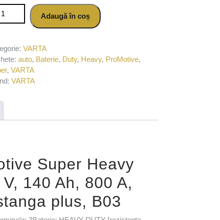
titate Baterie auto VARTA ProMotive Super Heavy Duty 640400080 A7
Adaugă în coș
x513x223 mm, borna stanga plus, B03
egorie:
VARTA
chete:
auto
,
Baterie
,
Duty
,
Heavy
,
ProMotive
,
er
,
VARTA
nd:
VARTA
otive Super Heavy
V, 140 Ah, 800 A,
tanga plus, B03
inala: 3Baterie: HEAVY DUTY [rezistenta