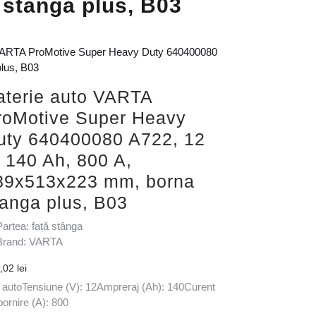
stanga plus, B03
 VARTA ProMotive Super Heavy Duty 640400080
lus, B03
aterie auto VARTA
roMotive Super Heavy
uty 640400080 A722, 12
, 140 Ah, 800 A,
89x513x223 mm, borna
tanga plus, B03
Partea: față stânga
Brand: VARTA
9,02
lei
: autoTensiune (V): 12Ampreraj (Ah): 140Curent
pornire (A): 800