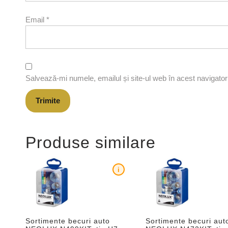
Email
*
Salvează-mi numele, emailul și site-ul web în acest navigato
Produse similare
i
Sortimente becuri auto
Sortimente becuri aut