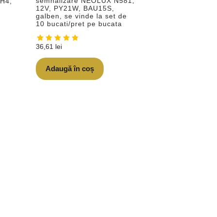
semnalizare NEOLUX N581,
 H4,
12V, PY21W, BAU15S,
galben, se vinde la set de
10 bucati/pret pe bucata
36,61
lei
Adaugă în coș