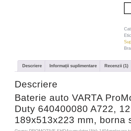
Can
189
Cat
Eti
Sup
Bra
Descriere
Informații suplimentare
Recenzii (1)
Descriere
Baterie auto VARTA ProM
Duty 640400080 A722, 12 
189x513x223 mm, borna s
Grupa: PROMOTIVE SHDAcumulator [Ah]: 140Amplasare term