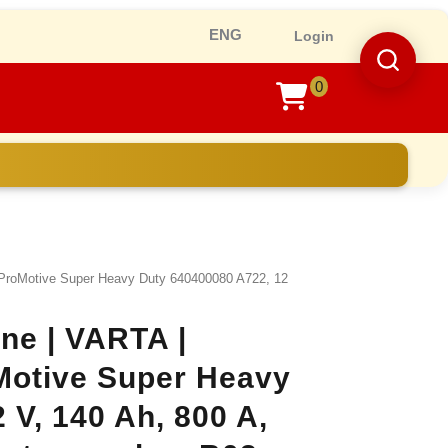
Ro
Login
0
shopping
cart
ProMotive Super Heavy Duty 640400080 A722, 12
ine | VARTA |
Motive Super Heavy
 V, 140 Ah, 800 A,