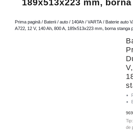
189x513x223 mm, borna 
Prima pagină
/
Baterii
/
auto
/
140Ah
/
VARTA
/ Baterie auto
A722, 12 V, 140 Ah, 800 A, 189x513x223 mm, borna stanga p
B
P
D
V
1
s
96
Tip
de 