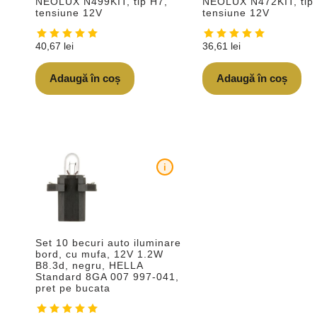
NEOLUX N499KIT, tip H7,
NEOLUX N472KIT, tip
tensiune 12V
tensiune 12V
40,67
lei
36,61
lei
Adaugă în coș
Adaugă în coș
i
Set 10 becuri auto iluminare
bord, cu mufa, 12V 1.2W
B8.3d, negru, HELLA
Standard 8GA 007 997-041,
pret pe bucata