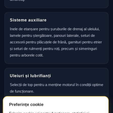
Sisteme auxiliare
Inele de etanșare pentru șuruburile de drenaj al uleiului,
lamele pentru ștergătoare, panouri laterale, seturi de
accesorii pentru plăcuțele de frână, garnituri pentru etrier
și seturi de rulmenți pentru roți, precum și simeringuri
pentru arborele cotit.
Uleiuri și lubrifianți
Selecții de top pentru a menține motorul în condiții optime
de funcționare.
Preferințe cookie
Consultanță și asistență tehnică