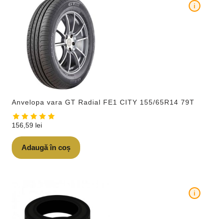
i
Anvelopa vara GT Radial FE1 CITY 155/65R14 79T
156,59
lei
Adaugă în coș
i