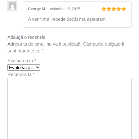
George M.
–
octombrie 5, 2025
Evaluat la
A venit mai repede decât mă așteptam
5
din 5
Adaugă o recenzie
Adresa ta de email nu va fi publicată.
Câmpurile obligatorii
sunt marcate cu
*
Evaluarea ta
*
Recenzia ta
*