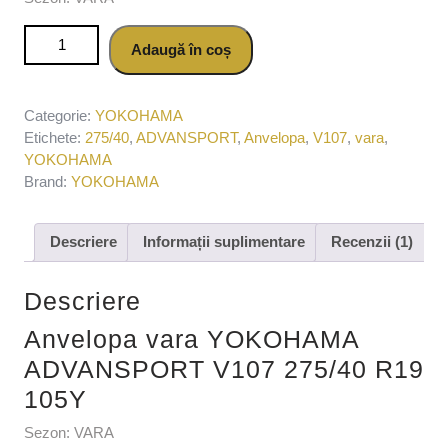
Cantitate Anvelopa vara YOKOHAMA ADVANSPORT V107
Adaugă în coș
275/40 R19 105Y
Categorie:
YOKOHAMA
Etichete:
275/40
,
ADVANSPORT
,
Anvelopa
,
V107
,
vara
,
YOKOHAMA
Brand:
YOKOHAMA
Descriere
Informații suplimentare
Recenzii (1)
Descriere
Anvelopa vara YOKOHAMA
ADVANSPORT V107 275/40 R19
105Y
Sezon: VARA