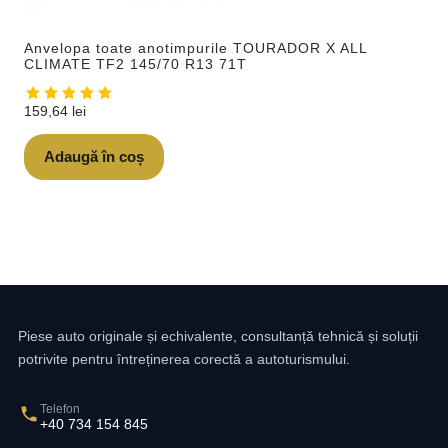
Anvelopa toate anotimpurile TOURADOR X ALL
CLIMATE TF2 145/70 R13 71T
159,64
lei
Adaugă în coș
Piese auto originale și echivalente, consultanță tehnică și soluții
potrivite pentru întreținerea corectă a autoturismului.
Telefon
+40 734 154 845