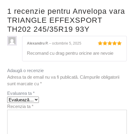
1 recenzie pentru
Anvelopa vara
TRIANGLE EFFEXSPORT
TH202 245/35R19 93Y
Alexandru P.
–
octombrie 5, 2025
Evaluat la
Recomand cu drag pentru oricine are nevoie
5
din 5
Adaugă o recenzie
Adresa ta de email nu va fi publicată.
Câmpurile obligatorii
sunt marcate cu
*
Evaluarea ta
*
Recenzia ta
*