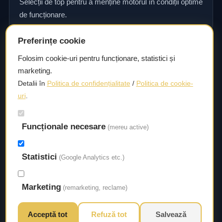
Selecții de top pentru a menține motorul în condiții optime
de funcționare.
Preferințe cookie
Consultanță și asistență tehnică
Folosim cookie-uri pentru funcționare, statistici și
marketing.
Consultanță și asistență tehnică pentru alegerea pieselor
Detalii în
Politica de confidențialitate
/
Politica de cookie-
potrivite și efectuarea reparațiilor sau întreținerii corecte.
uri
.
Funcționale necesare
Livrare rapidă
(mereu active)
Asigurăm un timp de livrare scurt, astfel încât să aveți
Statistici
acces la piesele necesare fără întârzieri.
(Google Analytics etc.)
Marketing
(remarketing, reclame)
Acceptă tot
Refuză tot
Salvează
© 2026 Autorival. Toate drepturile rezervate.