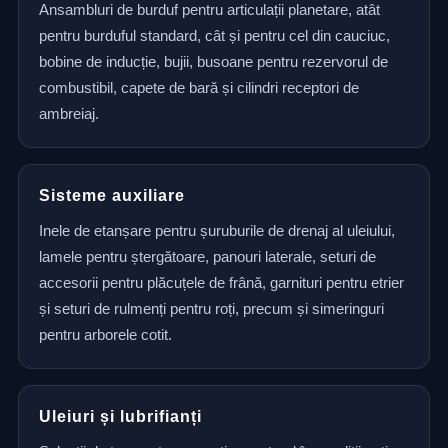
Ansambluri de burduf pentru articulații planetare, atât
pentru burduful standard, cât și pentru cel din cauciuc,
bobine de inducție, bujii, busoane pentru rezervorul de
combustibil, capete de bară și cilindri receptori de
ambreiaj.
Sisteme auxiliare
Inele de etanșare pentru șuruburile de drenaj al uleiului,
lamele pentru ștergătoare, panouri laterale, seturi de
accesorii pentru plăcuțele de frână, garnituri pentru etrier
și seturi de rulmenți pentru roți, precum și simeringuri
pentru arborele cotit.
Uleiuri și lubrifianți