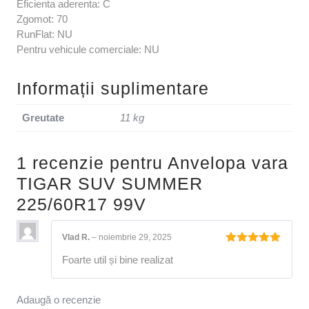
Eficienta aderenta: C
Zgomot: 70
RunFlat: NU
Pentru vehicule comerciale: NU
Informații suplimentare
Greutate
11 kg
1 recenzie pentru
Anvelopa vara
TIGAR SUV SUMMER
225/60R17 99V
Vlad R.
–
noiembrie 29, 2025
Evaluat la
Foarte util și bine realizat
5
din 5
Adaugă o recenzie