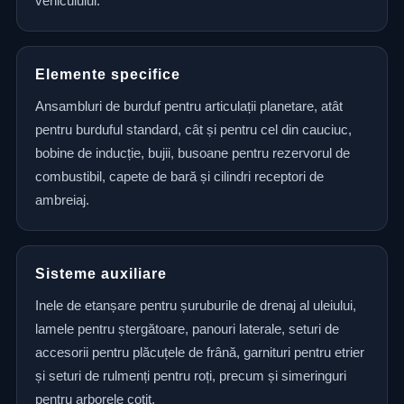
vehiculului.
Elemente specifice
Ansambluri de burduf pentru articulații planetare, atât
pentru burduful standard, cât și pentru cel din cauciuc,
bobine de inducție, bujii, busoane pentru rezervorul de
combustibil, capete de bară și cilindri receptori de
ambreiaj.
Sisteme auxiliare
Inele de etanșare pentru șuruburile de drenaj al uleiului,
lamele pentru ștergătoare, panouri laterale, seturi de
accesorii pentru plăcuțele de frână, garnituri pentru etrier
și seturi de rulmenți pentru roți, precum și simeringuri
pentru arborele cotit.