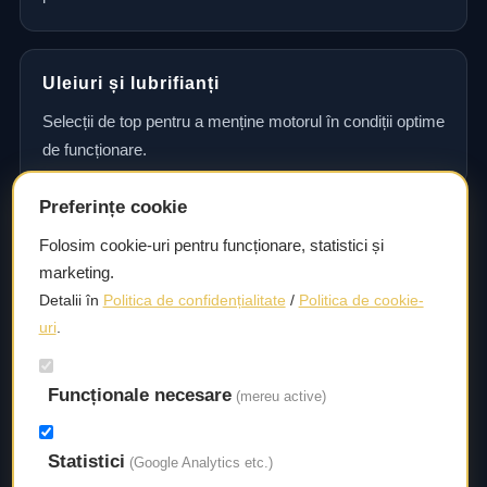
Uleiuri și lubrifianți
Selecții de top pentru a menține motorul în condiții optime
de funcționare.
Preferințe cookie
Consultanță și asistență tehnică
Folosim cookie-uri pentru funcționare, statistici și
marketing.
Consultanță și asistență tehnică pentru alegerea pieselor
Detalii în
Politica de confidențialitate
/
Politica de cookie-
potrivite și efectuarea reparațiilor sau întreținerii corecte.
uri
.
Livrare rapidă
Funcționale necesare
(mereu active)
Asigurăm un timp de livrare scurt, astfel încât să aveți
acces la piesele necesare fără întârzieri.
Statistici
(Google Analytics etc.)