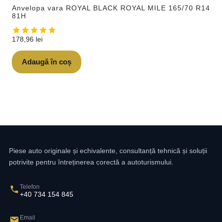
Anvelopa vara ROYAL BLACK ROYAL MILE 165/70 R14
81H
178,96
lei
Adaugă în coș
Piese auto originale și echivalente, consultanță tehnică și soluții
potrivite pentru întreținerea corectă a autoturismului.
Telefon
+40 734 154 845
Email