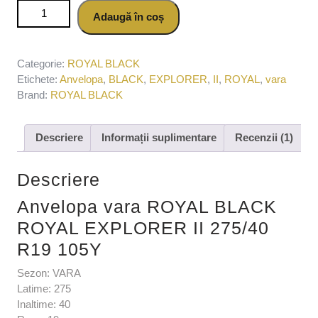
Cantitate Anvelopa vara ROYAL BLACK ROYAL EXPLORER
Adaugă în coș
II 275/40 R19 105Y
Categorie:
ROYAL BLACK
Etichete:
Anvelopa
,
BLACK
,
EXPLORER
,
II
,
ROYAL
,
vara
Brand:
ROYAL BLACK
Descriere
Informații suplimentare
Recenzii (1)
Descriere
Anvelopa vara ROYAL BLACK
ROYAL EXPLORER II 275/40
R19 105Y
Sezon: VARA
Latime: 275
Inaltime: 40