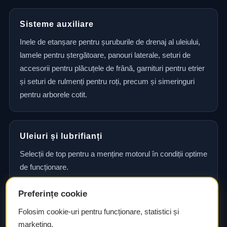
Sisteme auxiliare
Inele de etanșare pentru șuruburile de drenaj al uleiului,
lamele pentru ștergătoare, panouri laterale, seturi de
accesorii pentru plăcuțele de frână, garnituri pentru etrier
și seturi de rulmenți pentru roți, precum și simeringuri
pentru arborele cotit.
Uleiuri și lubrifianți
Selecții de top pentru a menține motorul în condiții optime
de funcționare.
Preferințe cookie
Consultanță și asistență tehnică
Folosim cookie-uri pentru funcționare, statistici și
marketing.
Consultanță și asistență tehnică pentru alegerea pieselor