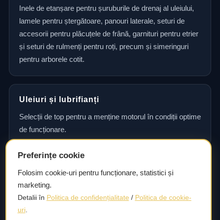
Inele de etanșare pentru șuruburile de drenaj al uleiului,
lamele pentru ștergătoare, panouri laterale, seturi de
accesorii pentru plăcuțele de frână, garnituri pentru etrier
și seturi de rulmenți pentru roți, precum și simeringuri
pentru arborele cotit.
Uleiuri și lubrifianți
Selecții de top pentru a menține motorul în condiții optime
de funcționare.
Preferințe cookie
Consultanță și asistență tehnică
Folosim cookie-uri pentru funcționare, statistici și
marketing.
Consultanță și asistență tehnică pentru alegerea pieselor
Detalii în
Politica de confidențialitate
/
Politica de cookie-
potrivite și efectuarea reparațiilor sau întreținerii corecte.
uri
.