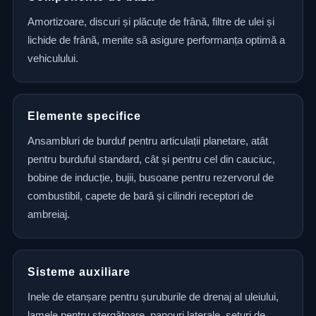
Amortizoare, discuri și plăcuțe de frână, filtre de ulei și
lichide de frână, menite să asigure performanța optimă a
vehiculului.
Elemente specifice
Ansambluri de burduf pentru articulații planetare, atât
pentru burduful standard, cât și pentru cel din cauciuc,
bobine de inducție, bujii, busoane pentru rezervorul de
combustibil, capete de bară și cilindri receptori de
ambreiaj.
Sisteme auxiliare
Inele de etanșare pentru șuruburile de drenaj al uleiului,
lamele pentru ștergătoare, panouri laterale, seturi de