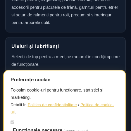
accesorii pentru plăcuțele de frână, garnituri pentru etrier
și seturi de rulmenți pentru roți, precum și simeringuri
pentru arborele cotit.
Uleiuri și lubrifianți
Selecții de top pentru a menține motorul în condiții optime
de funcționare.
Preferințe cookie
Consultanță și asistență tehnică
Folosim cookie-uri pentru funcționare, statistici și
marketing.
Consultanță și asistență tehnică pentru alegerea pieselor
Detalii în
Politica de confidențialitate
/
Politica de cookie-
potrivite și efectuarea reparațiilor sau întreținerii corecte.
uri
.
Livrare rapidă
Funcționale necesare
(mereu active)