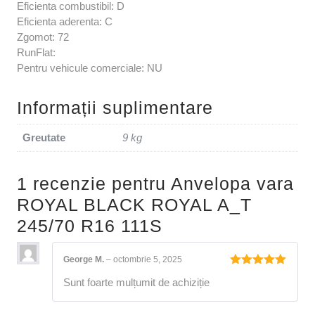
Eficienta combustibil: D
Eficienta aderenta: C
Zgomot: 72
RunFlat:
Pentru vehicule comerciale: NU
Informații suplimentare
Greutate
9 kg
1 recenzie pentru
Anvelopa vara
ROYAL BLACK ROYAL A_T
245/70 R16 111S
George M.
–
octombrie 5, 2025
Evaluat la
Sunt foarte mulțumit de achiziție
5
din 5