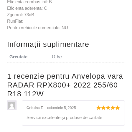
Eficienta combustibil: B
Eficienta aderenta: C
Zgomot: 73dB
RunFlat:
Pentru vehicule comerciale: NU
Informații suplimentare
Greutate
11 kg
1 recenzie pentru
Anvelopa vara
RADAR RPX800+ 2022 255/60
R18 112W
Cristina T.
–
octombrie 5, 2025
Evaluat la
Servicii excelente și produse de calitate
5
din 5