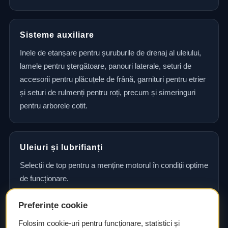
Sisteme auxiliare
Inele de etanșare pentru șuruburile de drenaj al uleiului,
lamele pentru ștergătoare, panouri laterale, seturi de
accesorii pentru plăcuțele de frână, garnituri pentru etrier
și seturi de rulmenți pentru roți, precum și simeringuri
pentru arborele cotit.
Uleiuri și lubrifianți
Selecții de top pentru a menține motorul în condiții optime
de funcționare.
Preferințe cookie
Consultanță și asistență tehnică
Folosim cookie-uri pentru funcționare, statistici și