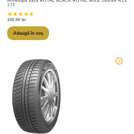
Anvelopa vara ROYAL BLACK ROYAL MILE 165/65 R13
77T
160,66
lei
Adaugă în coș
i