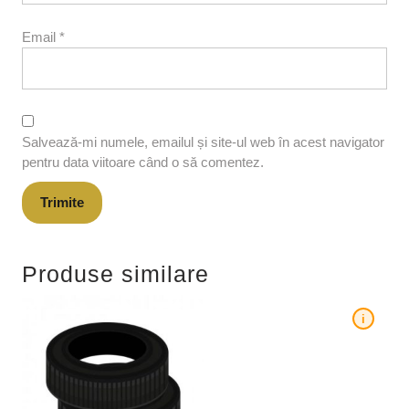
Email
*
Salvează-mi numele, emailul și site-ul web în acest navigator
pentru data viitoare când o să comentez.
Produse similare
i